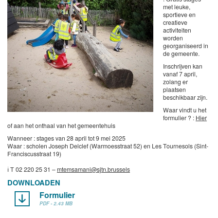
met leuke,
sportieve en
creatieve
activiteiten
worden
georganiseerd in
de gemeente.
Inschrijven kan
vanaf 7 april,
zolang er
plaatsen
beschikbaar zijn.
Waar vindt u het
formulier ? :
Hier
of aan het onthaal van het gemeentehuis
Wanneer : stages van 28 april tot 9 mei 2025
Waar : scholen Joseph Delclef (Warmoesstraat 52) en Les Tournesols (Sint-
Franciscusstraat 19)
ℹ️ T 02 220 25 31 –
mtemsamani@sjtn.brussels
DOWNLOADEN
Formulier
PDF - 2.43 MB