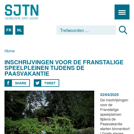
FR
NL
Home
INSCHRIJVINGEN VOOR DE FRANSTALIGE
SPEELPLEINEN TIJDENS DE
PAASVAKANTIE
SHARE
TWEET
02/04/2025
De inschrijvingen
voor de
Franstalige
speelpleinen
tijdens de
Paasvakantie
starten binnenkort
! Gratis stages