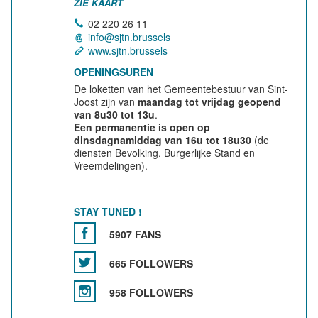
ZIE KAART
02 220 26 11
info@sjtn.brussels
www.sjtn.brussels
OPENINGSUREN
De loketten van het Gemeentebestuur van Sint-
Joost zijn van
maandag tot vrijdag geopend
van 8u30 tot 13u
.
Een permanentie is open op
dinsdagnamiddag van 16u tot 18u30
(de
diensten Bevolking, Burgerlijke Stand en
Vreemdelingen).
STAY TUNED !
5907 FANS
665 FOLLOWERS
958 FOLLOWERS