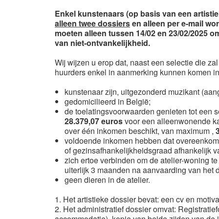
Enkel kunstenaars (op basis van een artistie
alleen twee dossiers
en alleen per e-mail wo
moeten alleen tussen 14/02 en 23/02/2025 om
van niet-ontvankelijkheid.
Wij wijzen u erop dat, naast een selectie die z
huurders enkel in aanmerking kunnen komen in
kunstenaar zijn, uitgezonderd muzikant (aang
gedomicilieerd in België;
de toelatingsvoorwaarden genieten tot een 
28.379,07 euros
voor een alleenwonende k
over één inkomen beschikt, van maximum ,
voldoende inkomen hebben dat overeenkomt m
of gezinsafhankelijkheidsgraad afhankelijk va
zich ertoe verbinden om de atelier-woning t
uiterlijk 3 maanden na aanvaarding van het d
geen dieren in de atelier.
1. Het artistieke dossier bevat: een cv en motivatie
2. Het administratief dossier omvat: Registrat
accommodatie), kopie van beide zijden van de 