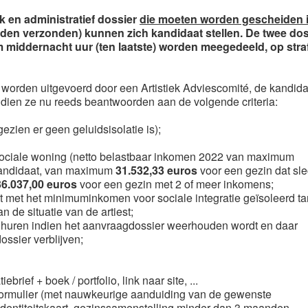
k en administratief dossier
die moeten worden gescheiden 
rden verzonden) kunnen zich kandidaat stellen. De twee do
 middernacht uur (ten laatste) worden meegedeeld, op stra
al worden uitgevoerd door een Artistiek Adviescomité, de kandida
dien ze nu reeds beantwoorden aan de volgende criteria:
ezien er geen geluidsisolatie is);
sociale woning (netto belastbaar inkomen 2022 van maximum
andidaat, van maximum
31.532,33 euros
voor een gezin dat sle
36.037,00 euros
voor een gezin met 2 of meer inkomens;
et het minimuminkomen voor sociale integratie geïsoleerd tar
n de situatie van de artiest;
e huren indien het aanvraagdossier weerhouden wordt en daar
ossier verblijven;
brief + boek / portfolio, link naar site, ...
ieformulier (met nauwkeurige aanduiding van de gewenste
identiteitskaart, gezinssamenstelling minder dan 3 maanden,