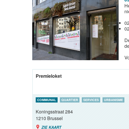
He
ni
02
02
De
de
Vo
Premieloket
COMMUNAL
QUARTIER
SERVICES
URBANISME
Koningsstraat 284
1210
Brussel
ZIE KAART