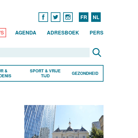
FR
NL
WS
AGENDA
ADRESBOEK
PERS
R &
SPORT & VRIJE
GEZONDHEID
DENIS
TIJD