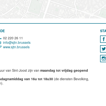
ODE
STA
02 220 26 11
info@sjtn.brussels
www.sjtn.brussels
ur van Sint-Joost zijn van
maandag tot vrijdag geopend
nsdagnamiddag van 16u tot 18u30
(de diensten Bevolking,
n).