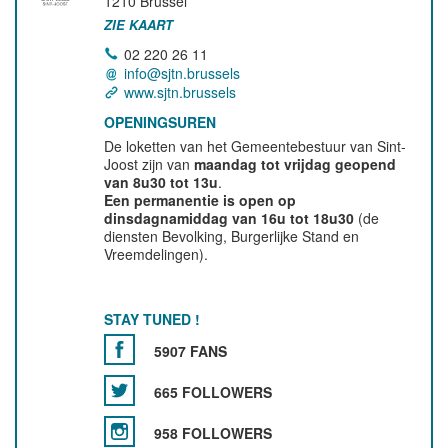
1210
Brussel
ZIE KAART
02 220 26 11
info@sjtn.brussels
www.sjtn.brussels
OPENINGSUREN
De loketten van het Gemeentebestuur van Sint-
Joost zijn van
maandag tot vrijdag geopend
van 8u30 tot 13u
.
Een permanentie is open op
dinsdagnamiddag van 16u tot 18u30
(de
diensten Bevolking, Burgerlijke Stand en
Vreemdelingen).
STAY TUNED !
5907 FANS
665 FOLLOWERS
958 FOLLOWERS