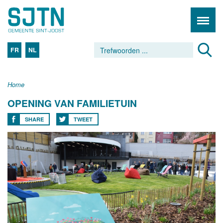
FR
NL
Home
OPENING VAN FAMILIETUIN
SHARE
TWEET