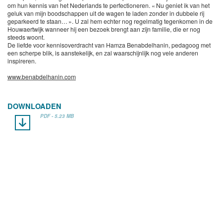
om hun kennis van het Nederlands te perfectioneren. « Nu geniet ik van het
geluk van mijn boodschappen uit de wagen te laden zonder in dubbele rij
geparkeerd te staan… ». U zal hem echter nog regelmatig tegenkomen in de
Houwaertwijk wanneer hij een bezoek brengt aan zijn familie, die er nog
steeds woont.
De liefde voor kennisoverdracht van Hamza Benabdelhanin, pedagoog met
een scherpe blik, is aanstekelijk, en zal waarschijnlijk nog vele anderen
inspireren.
www.benabdelhanin.com
DOWNLOADEN
PDF - 5.23 MB