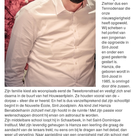
Ziehier dus een
Tennodenaar die
onze
nieuwsgierigheid
heeft opgewekt.
Wij schetsen u
het portret van
een jongeman
die opgroeide in
Sint-Joost
en onder een
goed gesternte
gestart is.
Hamza, die
geboren wordt in
Sint-Joost in
1985, is omringd
door drie zussen.
Zijn familie kiest als woonplaats eerst de Tweetorenstraat en vestigt zich snel
daarna in de buurt van het Houwaertplein. Ze houden vooral van de «
dorpse » sfeer die er heerst. En het is dus vanzelfsprekend dat zijn schooltijd
begint in de Nouvelle École, Sint-Joostplein. Als kind ziet Hamza
Benabdelhanin zichzelf met zijn hoofd in de ruimte ! Met zijn passie voor
wetenschappen droomt hij ervan om astronaut te worden.
Zijn middelbare school loopt hij in Schaarbeek, in het Saint-Dominique
Instituut. Met zijn levendig geheugen is Hamza een leerling die graag de
aandacht van de leraars trekt, nu eens om bij te dragen aan het debat, dan
weer uit verveling. Naar aanleiding van een onenigheid met zijn school met