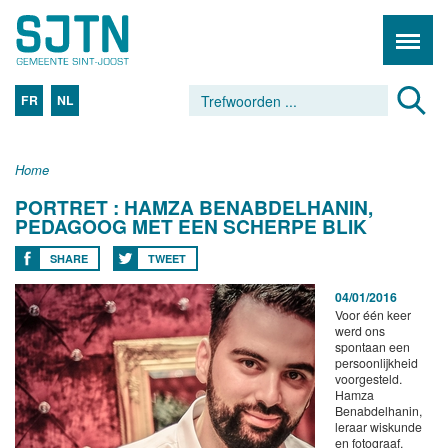
FR
NL
Home
PORTRET : HAMZA BENABDELHANIN,
PEDAGOOG MET EEN SCHERPE BLIK
SHARE
TWEET
04/01/2016
Voor één keer
werd ons
spontaan een
persoonlijkheid
voorgesteld.
Hamza
Benabdelhanin,
leraar wiskunde
en fotograaf.