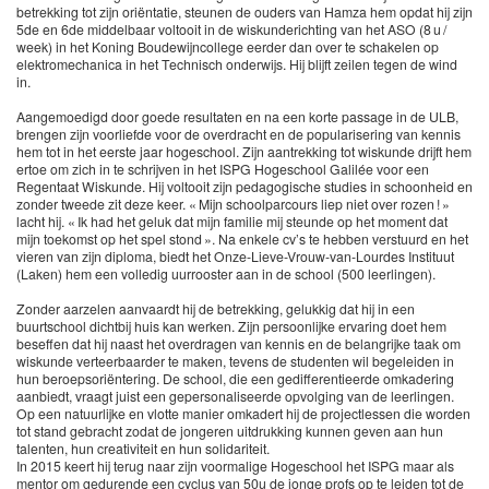
betrekking tot zijn oriëntatie, steunen de ouders van Hamza hem opdat hij zijn
5de en 6de middelbaar voltooit in de wiskunderichting van het ASO (8 u /
week) in het Koning Boudewijncollege eerder dan over te schakelen op
elektromechanica in het Technisch onderwijs. Hij blijft zeilen tegen de wind
in.
Aangemoedigd door goede resultaten en na een korte passage in de ULB,
brengen zijn voorliefde voor de overdracht en de popularisering van kennis
hem tot in het eerste jaar hogeschool. Zijn aantrekking tot wiskunde drijft hem
ertoe om zich in te schrijven in het ISPG Hogeschool Galilée voor een
Regentaat Wiskunde. Hij voltooit zijn pedagogische studies in schoonheid en
zonder tweede zit deze keer. « Mijn schoolparcours liep niet over rozen ! »
lacht hij. « Ik had het geluk dat mijn familie mij steunde op het moment dat
mijn toekomst op het spel stond ». Na enkele cv’s te hebben verstuurd en het
vieren van zijn diploma, biedt het Onze-Lieve-Vrouw-van-Lourdes Instituut
(Laken) hem een volledig uurrooster aan in de school (500 leerlingen).
Zonder aarzelen aanvaardt hij de betrekking, gelukkig dat hij in een
buurtschool dichtbij huis kan werken. Zijn persoonlijke ervaring doet hem
beseffen dat hij naast het overdragen van kennis en de belangrijke taak om
wiskunde verteerbaarder te maken, tevens de studenten wil begeleiden in
hun beroepsoriëntering. De school, die een gedifferentieerde omkadering
aanbiedt, vraagt juist een gepersonaliseerde opvolging van de leerlingen.
Op een natuurlijke en vlotte manier omkadert hij de projectlessen die worden
tot stand gebracht zodat de jongeren uitdrukking kunnen geven aan hun
talenten, hun creativiteit en hun solidariteit.
In 2015 keert hij terug naar zijn voormalige Hogeschool het ISPG maar als
mentor om gedurende een cyclus van 50u de jonge profs op te leiden tot de