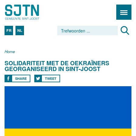
FR
NL
Home
SOLIDARITEIT MET DE OEKRAÏNERS
GEORGANISEERD IN SINT-JOOST
SHARE
TWEET