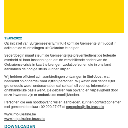
15/03/2022
Op initiatief van Burgemeester Emir KIR komt de Gemeente Sint-Joost in
actie om de vluchtelingen uit Oekraïne te helpen.
Sedert begin maart steunt de Gemeentelijke preventiedienst de federale
overheid bij haar inspanningen om de verschillende noden van de
Oekraïense crisis in kaart te brengen, zodat personen die in ons land
aankomen de nodige steun kunnen krijgen.
Wij hebben officieel acht aanbiedingen ontvangen in Sint-Joost, wat
neerkomt op onderdak voor vijftien personen. Wij weten ook dat dit cijfer
grotendeels wordt onderschat omdat solidariteit veel op informele en
onafhankelijke basis werkt. De gebaren van opvang en vrijgevigheid door
onze inwoners zijn er ondanks de moeilijkheden.
Personen die een noodopvang willen aanbieden, kunnen contact opnemen
met gemeentebestuur : 02 220 27 97 of
egregoire@sjtn.brussels
www.info-ukraine.be
www.helpukraine.brussels
DOWNLOADEN