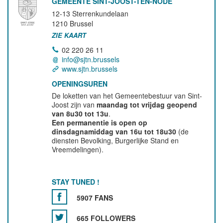
GEMEENTE SINT-JOOST-TEN-NODE
12-13 Sterrenkundelaan
1210
Brussel
ZIE KAART
02 220 26 11
info@sjtn.brussels
www.sjtn.brussels
OPENINGSUREN
De loketten van het Gemeentebestuur van Sint-
Joost zijn van
maandag tot vrijdag geopend
van 8u30 tot 13u
.
Een permanentie is open op
dinsdagnamiddag van 16u tot 18u30
(de
diensten Bevolking, Burgerlijke Stand en
Vreemdelingen).
STAY TUNED !
5907 FANS
665 FOLLOWERS