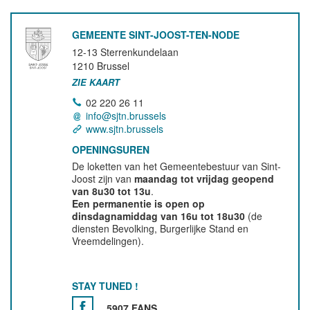
GEMEENTE SINT-JOOST-TEN-NODE
12-13 Sterrenkundelaan
1210
Brussel
ZIE KAART
02 220 26 11
info@sjtn.brussels
www.sjtn.brussels
OPENINGSUREN
De loketten van het Gemeentebestuur van Sint-
Joost zijn van
maandag tot vrijdag geopend
van 8u30 tot 13u
.
Een permanentie is open op
dinsdagnamiddag van 16u tot 18u30
(de
diensten Bevolking, Burgerlijke Stand en
Vreemdelingen).
STAY TUNED !
5907 FANS