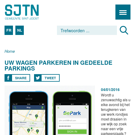
FR
NL
Home
UW WAGEN PARKEREN IN GEDEELDE
PARKINGS
SHARE
TWEET
04/01/2016
Wordt u
zenuwachtig als u
elke avond bij het
terugkeren van
uw werk rondjes
moet draaien in
uw wijk op zoek
naar een vrije
parkeerplaats ?