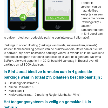
Zonder te
spreken van de
maandelijkse
kostprijs van een
garage die boven
uw budget ligt ?
Om het
parkeerprobleem
in Sint-Joost aan
te pakken, biedt een gedeelde parking een interessant alternatief.
Parkings in onderuitbating (parkings van hotels, supermarkten, winkels)
worden ter beschikking gesteld van de buurtbewoners. Beter dan er nieuwe
te bouwen, zijn deze bestaande parkings vooral ’s avonds en in het weekend
rendabeler, hetgeen eveneens aantrekkelijk is voor de eigenaars. De firma
BePark, die werd opgericht in 2012, beschikt vandaag in Brussel over 65
parkings en tot 3 000 plaatsen.
In Sint-Joost biedt ze formules aan in 4 gedeelde
parkings waar in totaal 215 plaatsen beschikbaar zijn :
Liefdadigheidsstraat 17
Kleine Dalstraat 16
Kunstlaan 4
Kruisvaartenstraat 19 (parking Rogier Manhattan Vinci)
Het toegangssysteem is veilig en gemakkelijk in
gebruik :