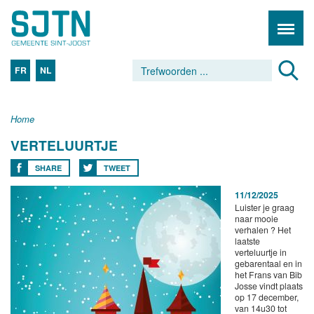
FR
NL
Home
VERTELUURTJE
SHARE
TWEET
11/12/2025
Luister je graag
naar mooie
verhalen ? Het
laatste
verteluurtje in
gebarentaal en in
het Frans van Bib
Josse vindt plaats
op 17 december,
van 14u30 tot