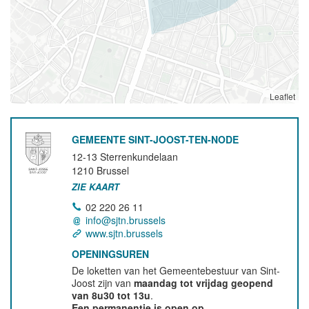
Leaflet
GEMEENTE SINT-JOOST-TEN-NODE
12-13 Sterrenkundelaan
1210
Brussel
ZIE KAART
02 220 26 11
info@sjtn.brussels
www.sjtn.brussels
OPENINGSUREN
De loketten van het Gemeentebestuur van Sint-
Joost zijn van
maandag tot vrijdag geopend
van 8u30 tot 13u
.
Een permanentie is open op