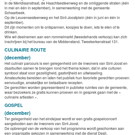
In de Meridiaanstraat, de Haachtsesteenweg en de omliggende straten (één
in mei en één in september), in samenwerking met de gemeente
Schaarbeek.
Op de Leuvensesteenweg en het Sint-Joostplein (één in juni en één in
september).
Dit zijn momenten om te ontspannen, koopjes te doen, iets te eten of te
drinken.
Wie wil deelnemen aan een rommelmarkt (tweedehands verkoop) kan zich
inschrijven bij het bureau van de Middenstand, Tweekerkenstraat 131.
CULINAIRE ROUTE
(december)
Het culinair parcours is een gelegenheid om de inwoners van Sint-Joost en
daarbuiten samen te brengen rond het thema koken, dat in alle culturen
symbool staat voor gezelligheid, gastvrijheid en uitwisseling.
Amateurkoks bereiden en laten het publiek hun favoriete gerechten proeven:
eenvoudige, smakelijke en betaalbare recepten.
De gerechten worden gepresenteerd in publieke ruimtes van de gemeente,
waar bezoekers ze gratis kunnen proeven en in gesprek gaan met de «
culinaire artiesten ».
GOSPEL
(december)
Ter gelegenheid van het eindejaar wordt er een gratis gospelconcert
aangeboden aan de inwoners van Sint-Joost.
De opbrengst van de verkoop van het programma wordt geschonken aan
een organisatie gekozen in samenwerking met de dienst Desli.