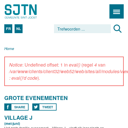
FR
NL
Home
Notice
: Undefined offset: 1 in
eval()
(regel
4
van
/var/www/clients/client32/web52/web/sites/all/modules/vi
: eval()'d code
).
GROTE EVENEMENTEN
SHARE
TWEET
VILLAGE J
(mei-juni)
Het grote familie-evenement « Village J » vindt elk jaar plaats op