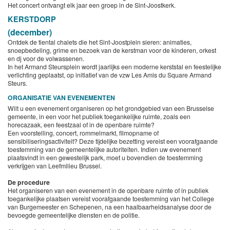
Het concert ontvangt elk jaar een groep in de Sint-Joostkerk.
KERSTDORP
(december)
Ontdek de tiental chalets die het Sint-Joostplein sieren: animaties,
snoepbedeling, grime en bezoek van de kerstman voor de kinderen, orkest
en dj voor de volwassenen.
In het Armand Steursplein wordt jaarlijks een moderne kerststal en feestelijke
verlichting geplaatst, op initiatief van de vzw Les Amis du Square Armand
Steurs.
ORGANISATIE VAN EVENEMENTEN
Wilt u een evenement organiseren op het grondgebied van een Brusselse
gemeente, in een voor het publiek toegankelijke ruimte, zoals een
horecazaak, een feestzaal of in de openbare ruimte?
Een voorstelling, concert, rommelmarkt, filmopname of
sensibiliseringsactiviteit? Deze tijdelijke bezetting vereist een voorafgaande
toestemming van de gemeentelijke autoriteiten. Indien uw evenement
plaatsvindt in een gewestelijk park, moet u bovendien de toestemming
verkrijgen van Leefmilieu Brussel.
De procedure
Het organiseren van een evenement in de openbare ruimte of in publiek
toegankelijke plaatsen vereist voorafgaande toestemming van het College
van Burgemeester en Schepenen, na een haalbaarheidsanalyse door de
bevoegde gemeentelijke diensten en de politie.