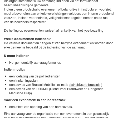
Als organisator moet u uw aanvraag indienen via het formulier dat
beschikbaar is bij de gemeente.
Indien u een grootschalig evenement of belangrijke infrastructuren voorziet,
moet u bovendien aan enkele verplichtingen voldoen: een interne ordedienst
voorzien, instaan voor netheid, veiligheidsmaatregelen nemen en de rust
van de bewoners respecteren.
De heffing op evenementen varieert afhankelijk van het type bezetting.
Welke documenten indienen?
De vereiste documenten hangen af van het type evenement en worden door
elke gemeente bepaald bij de indiening van de aanvraag.
U moet indienen:
Het gemeentelijk aanvraagformulier.
Indien nodig:
een toelating van de politiediensten
een inplantingsplan
een advies van Brussel Mobiliteit (e-mail:
district@sprb.brussels
)
een advies van de DBDMH (Dienst voor Brandweer en Dringende
Medische Hulp).
V
oor een evenement in een horecazaak:
een attest van opening van een horecazaak.
Elke aanvraag voor de organisatie van een evenement in een gewestelijk
park moet gericht worden aan Leefmilieu Brussel (IBGE) via het formulier