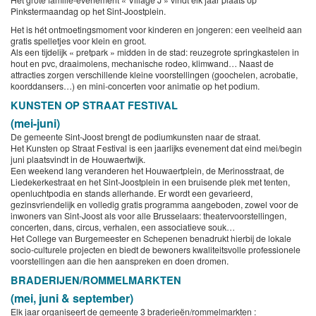
Pinkstermaandag op het Sint-Joostplein.
Het is hét ontmoetingsmoment voor kinderen en jongeren: een veelheid aan
gratis spelletjes voor klein en groot.
Als een tijdelijk « pretpark » midden in de stad: reuzegrote springkastelen in
hout en pvc, draaimolens, mechanische rodeo, klimwand… Naast de
attracties zorgen verschillende kleine voorstellingen (goochelen, acrobatie,
koorddansers…) en mini-concerten voor animatie op het podium.
KUNSTEN OP STRAAT FESTIVAL
(mei-juni)
De gemeente Sint-Joost brengt de podiumkunsten naar de straat.
Het Kunsten op Straat Festival is een jaarlijks evenement dat eind mei/begin
juni plaatsvindt in de Houwaertwijk.
Een weekend lang veranderen het Houwaertplein, de Merinosstraat, de
Liedekerkestraat en het Sint-Joostplein in een bruisende plek met tenten,
openluchtpodia en stands allerhande. Er wordt een gevarieerd,
gezinsvriendelijk en volledig gratis programma aangeboden, zowel voor de
inwoners van Sint-Joost als voor alle Brusselaars: theatervoorstellingen,
concerten, dans, circus, verhalen, een associatieve souk…
Het College van Burgemeester en Schepenen benadrukt hierbij de lokale
socio-culturele projecten en biedt de bewoners kwaliteitsvolle professionele
voorstellingen aan die hen aanspreken en doen dromen.
BRADERIJEN/ROMMELMARKTEN
(mei, juni & september)
Elk jaar organiseert de gemeente 3 braderieën/rommelmarkten :