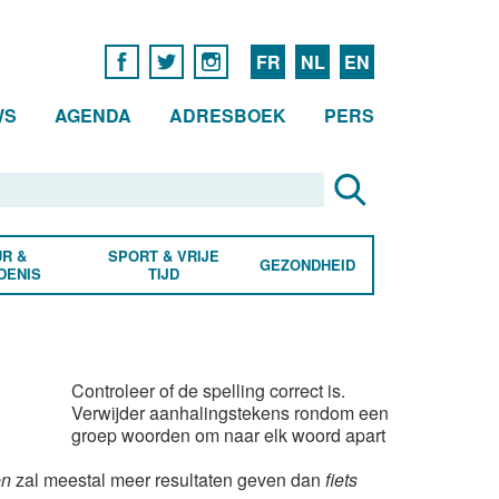
FR
NL
EN
WS
AGENDA
ADRESBOEK
PERS
R &
SPORT & VRIJE
GEZONDHEID
DENIS
TIJD
Controleer of de spelling correct is.
Verwijder aanhalingstekens rondom een
groep woorden om naar elk woord apart
en
zal meestal meer resultaten geven dan
fiets