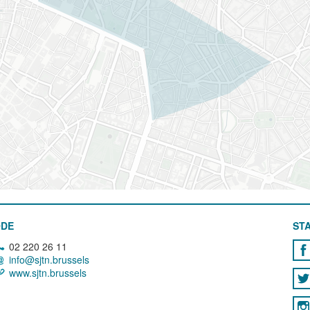
ODE
STA
02 220 26 11
info@sjtn.brussels
www.sjtn.brussels