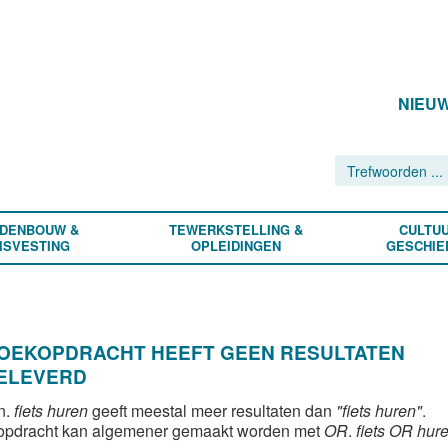
NIEU
DENBOUW &
TEWERKSTELLING &
CULTUU
ISVESTING
OPLEIDINGEN
GESCHIE
ZOEKOPDRACHT HEEFT GEEN RESULTATEN
ELEVERD
n.
fiets huren
geeft meestal meer resultaten dan
"fiets huren"
.
opdracht kan algemener gemaakt worden met
OR
.
fiets OR hur