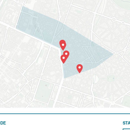
ODE
STA