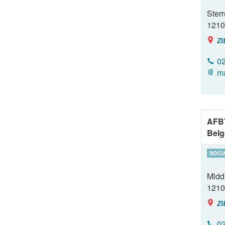
Ster
1210
ZI
02
ma
AFBT
Belg
SOCI
Midda
1210
ZI
02