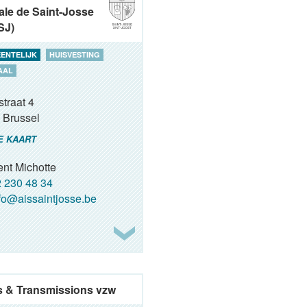
ale de Saint-Josse
SJ)
ENTELIJK
HUISVESTING
AAL
traat 4
Brussel
E KAART
ent Michotte
 230 48 34
fo@aissaintjosse.be
 & Transmissions vzw