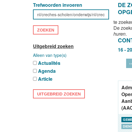
DE 
Trefwoorden invoeren
OPG
te zoeke
De zoek
ZOEKEN
huren
.
CON
Uitgebreid zoeken
16 - 2
Alleen van type(s)
Actualités
‹‹
Agenda
Article
Admi
Ope
UITGEBREID ZOEKEN
Aanb
(AA
GEME
DIEN