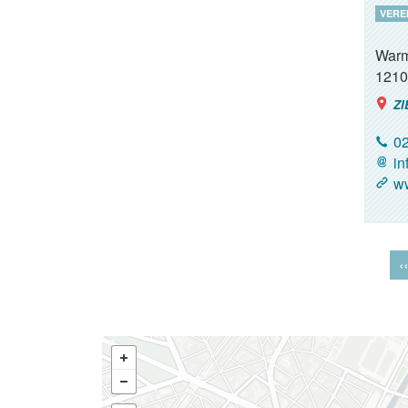
VERE
Warm
1210
ZI
02
in
ww
‹‹