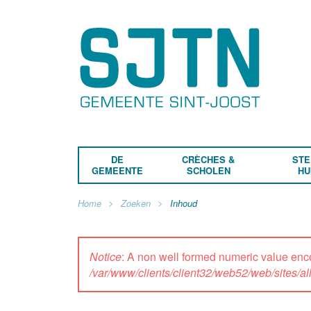
DE
CRÈCHES &
STE
GEMEENTE
SCHOLEN
HU
Home
Zoeken
Inhoud
Notice
: A non well formed numeric value enc
/var/www/clients/client32/web52/web/sites/