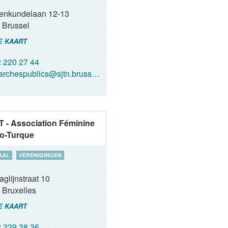
renkundelaan 12-13
Brussel
E KAART
 220 27 44
rchespublics@sjtn.brussels
 - Association Féminine
o-Turque
AAL
VERENIGINGEN
glijnstraat 10
Bruxelles
E KAART
 229 38 36