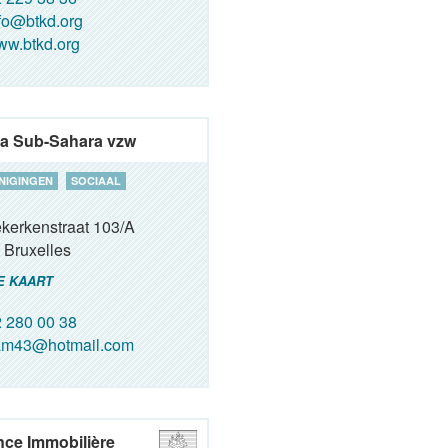
fo@btkd.org
w.btkd.org
ca Sub-Sahara vzw
NIGINGEN
SOCIAAL
kerkenstraat 103/A
Bruxelles
E KAART
 280 00 38
am43@hotmail.com
ce Immobilière