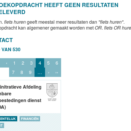
ZOEKOPDRACHT HEEFT GEEN RESULTATEN
ELEVERD
n.
fiets huren
geeft meestal meer resultaten dan
"fiets huren"
.
opdracht kan algemener gemaakt worden met
OR
.
fiets OR hur
TACT
0 VAN 530
‹
1
2
3
4
5
6
7
8
9
…
›
››
nitratieve Afdeling
nbare
estedingen dienst
OA)
ENTELIJK
FINANCIËN
ST