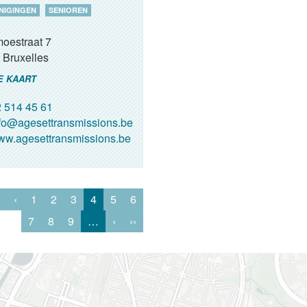
NIGINGEN
SENIOREN
oestraat 7
Bruxelles
E KAART
 514 45 61
fo@agesettransmissions.be
w.agesettransmissions.be
‹
1
2
3
4
5
6
7
8
9
…
›
››