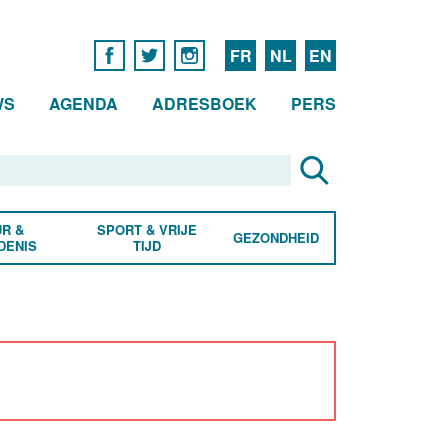
FR
NL
EN
WS
AGENDA
ADRESBOEK
PERS
R &
SPORT & VRIJE
GEZONDHEID
DENIS
TIJD