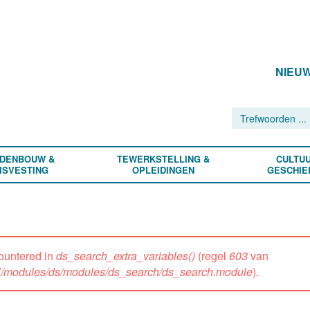
NIEU
DENBOUW &
TEWERKSTELLING &
CULTUU
ISVESTING
OPLEIDINGEN
GESCHIE
ountered in
ds_search_extra_variables()
(regel
603
van
all/modules/ds/modules/ds_search/ds_search.module
).