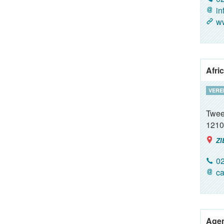
in
ww
Afri
VERE
Twee
1210
ZI
02
c
Agen