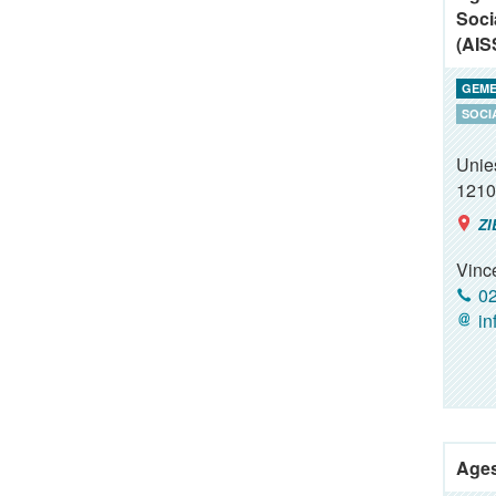
Soci
(AIS
GEME
SOCI
Unies
1210
ZI
Vinc
02
in
Ages