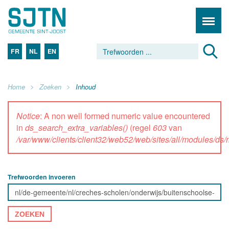
FR
NL
EN
Home
Zoeken
Inhoud
Notice
: A non well formed numeric value encountered
in
ds_search_extra_variables()
(regel
603
van
/var/www/clients/client32/web52/web/sites/all/modules/d
Trefwoorden invoeren
ZOEKEN