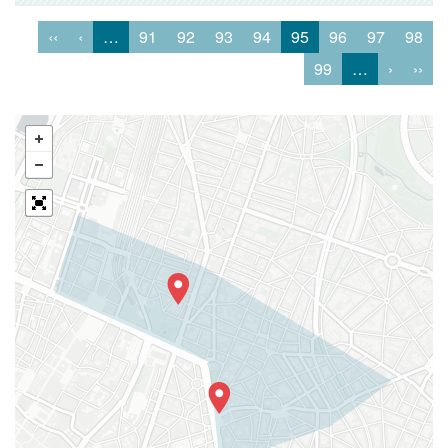
‹‹
‹
…
91
92
93
94
95
96
97
98
99
…
›
››