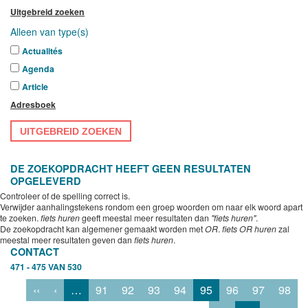
Uitgebreid zoeken
Alleen van type(s)
Actualités
Agenda
Article
Adresboek
UITGEBREID ZOEKEN
DE ZOEKOPDRACHT HEEFT GEEN RESULTATEN
OPGELEVERD
Controleer of de spelling correct is.
Verwijder aanhalingstekens rondom een groep woorden om naar elk woord apart
te zoeken.
fiets huren
geeft meestal meer resultaten dan
"fiets huren"
.
De zoekopdracht kan algemener gemaakt worden met
OR
.
fiets OR huren
zal
meestal meer resultaten geven dan
fiets huren
.
CONTACT
471 - 475 VAN 530
‹‹
‹
…
91
92
93
94
95
96
97
98