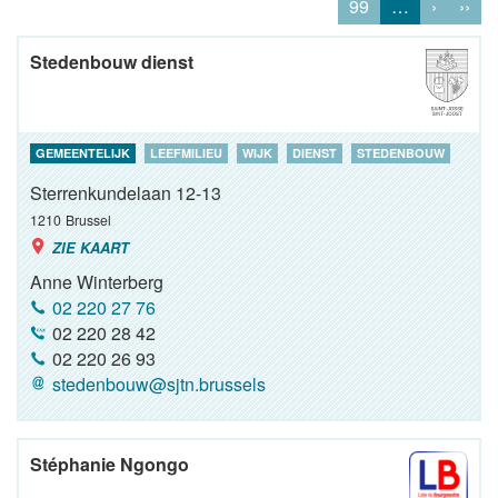
99
…
›
››
Stedenbouw dienst
GEMEENTELIJK
LEEFMILIEU
WIJK
DIENST
STEDENBOUW
Sterrenkundelaan 12-13
1210
Brussel
ZIE KAART
Anne Winterberg
02 220 27 76
02 220 28 42
02 220 26 93
stedenbouw@sjtn.brussels
Stéphanie Ngongo