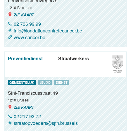
Leuvensesteenweg 479
1210
Bruxelles
ZIE KAART
02 736 99 99
info@fondationcontrelecancer.be
www.cancer.be
Preventiedienst
Straatwerkers
GEMEENTELIJK
JEUGD
DIENST
Sint-Franciscusstraat 49
1210
Brussel
ZIE KAART
02 217 93 72
straatopvoeders@sjtn.brussels