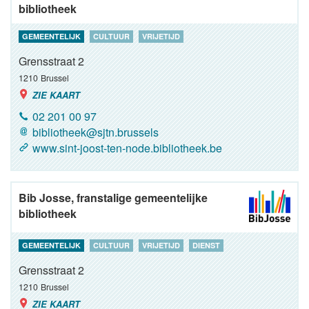
bibliotheek
GEMEENTELIJK
CULTUUR
VRIJETIJD
Grensstraat 2
1210
Brussel
ZIE KAART
02 201 00 97
bibliotheek@sjtn.brussels
www.sint-joost-ten-node.bibliotheek.be
Bib Josse, franstalige gemeentelijke
bibliotheek
GEMEENTELIJK
CULTUUR
VRIJETIJD
DIENST
Grensstraat 2
1210
Brussel
ZIE KAART