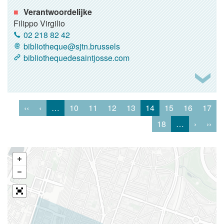
Verantwoordelijke
Filippo Virgilio
02 218 82 42
bibliotheque@sjtn.brussels
bibliothequedesaintjosse.com
‹‹
‹
…
10
11
12
13
14
15
16
17
18
…
›
››