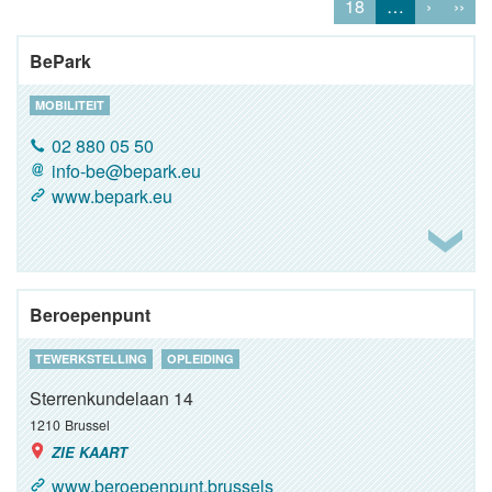
18
…
›
››
BePark
MOBILITEIT
02 880 05 50
info-be@bepark.eu
www.bepark.eu
Beroepenpunt
TEWERKSTELLING
OPLEIDING
Sterrenkundelaan 14
1210
Brussel
ZIE KAART
www.beroepenpunt.brussels