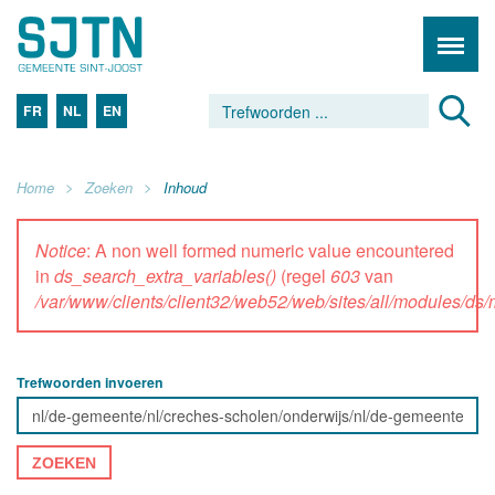
FR
NL
EN
Home
Zoeken
Inhoud
Notice
: A non well formed numeric value encountered
in
ds_search_extra_variables()
(regel
603
van
/var/www/clients/client32/web52/web/sites/all/modules/d
Trefwoorden invoeren
ZOEKEN