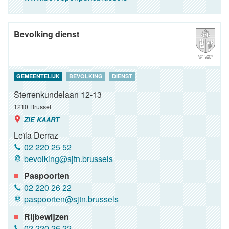
Bevolking dienst
GEMEENTELIJK
BEVOLKING
DIENST
Sterrenkundelaan 12-13
1210
Brussel
ZIE KAART
Leïla Derraz
02 220 25 52
bevolking@sjtn.brussels
Paspoorten
02 220 26 22
paspoorten@sjtn.brussels
Rijbewijzen
02 220 26 22