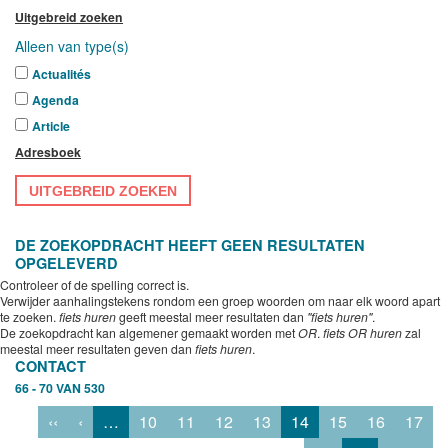
Uitgebreid zoeken
Alleen van type(s)
Actualités
Agenda
Article
Adresboek
UITGEBREID ZOEKEN
DE ZOEKOPDRACHT HEEFT GEEN RESULTATEN
OPGELEVERD
Controleer of de spelling correct is.
Verwijder aanhalingstekens rondom een groep woorden om naar elk woord apart
te zoeken.
fiets huren
geeft meestal meer resultaten dan
"fiets huren"
.
De zoekopdracht kan algemener gemaakt worden met
OR
.
fiets OR huren
zal
meestal meer resultaten geven dan
fiets huren
.
CONTACT
66 - 70 VAN 530
‹‹
‹
…
10
11
12
13
14
15
16
17