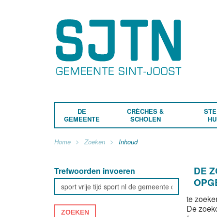
DE
CRÈCHES &
STE
GEMEENTE
SCHOLEN
HU
Home
Zoeken
Inhoud
DE 
Trefwoorden invoeren
OPG
te zoeke
De zoek
ZOEKEN