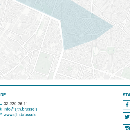
ODE
STA
02 220 26 11
info@sjtn.brussels
www.sjtn.brussels