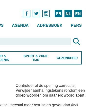
FR
NL
EN
WS
AGENDA
ADRESBOEK
PERS
R &
SPORT & VRIJE
GEZONDHEID
DENIS
TIJD
Controleer of de spelling correct is.
Verwijder aanhalingstekens rondom een
groep woorden om naar elk woord apart
en
zal meestal meer resultaten geven dan
fiets