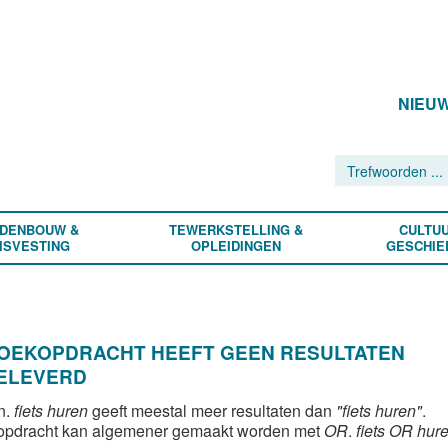
NIEU
DENBOUW &
TEWERKSTELLING &
CULTUU
ISVESTING
OPLEIDINGEN
GESCHIE
ZOEKOPDRACHT HEEFT GEEN RESULTATEN
ELEVERD
n.
fiets huren
geeft meestal meer resultaten dan
"fiets huren"
.
opdracht kan algemener gemaakt worden met
OR
.
fiets OR hur