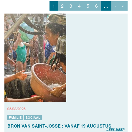
1
2
3
4
5
6
…
›
››
05/08/2026
FAMILIE
SOCIAAL
BRON VAN SAINT-JOSSE : VANAF 19 AUGUSTUS
LEES MEER