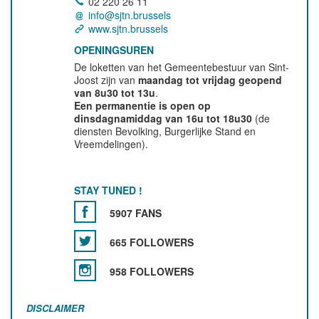
02 220 26 11
info@sjtn.brussels
www.sjtn.brussels
OPENINGSUREN
De loketten van het Gemeentebestuur van Sint-
Joost zijn van
maandag tot vrijdag geopend
van 8u30 tot 13u
.
Een permanentie is open op
dinsdagnamiddag van 16u tot 18u30
(de
diensten Bevolking, Burgerlijke Stand en
Vreemdelingen).
STAY TUNED !
5907 FANS
665 FOLLOWERS
958 FOLLOWERS
DISCLAIMER