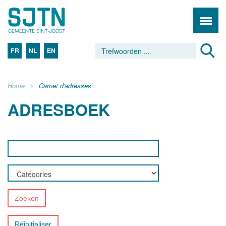
FR
NL
EN
Home
Carnet d'adresses
ADRESBOEK
Zoeken
Réinitialiser