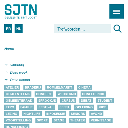
FR
NL
Home
Vandaag
Deze week
Deze maand
ATELIER
BRADERIJ
ROMMELMARKT
CINEMA
GEMEENTELIJK
CONCERT
WEDSTRIJD
CONFERENCIE
GEMEENTERAAD
SPROOKJE
CURSUS
DEBAT
STUDENT
EXPO
FAMILIE
FESTIVAL
FEEST
OPLEIDING
KIDS
LEZING
NIGHTLIFE
INFOSESSIE
SENIORS
AVOND
VOORSTELLING
SPORT
STAGE
THEATER
VERNISSAGE
RONDLEIDING