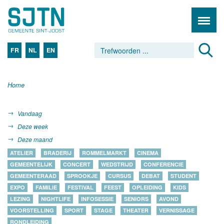
FR
NL
EN
Home
Vandaag
Deze week
Deze maand
ATELIER
BRADERIJ
ROMMELMARKT
CINEMA
GEMEENTELIJK
CONCERT
WEDSTRIJD
CONFERENCIE
GEMEENTERAAD
SPROOKJE
CURSUS
DEBAT
STUDENT
EXPO
FAMILIE
FESTIVAL
FEEST
OPLEIDING
KIDS
LEZING
NIGHTLIFE
INFOSESSIE
SENIORS
AVOND
VOORSTELLING
SPORT
STAGE
THEATER
VERNISSAGE
RONDLEIDING