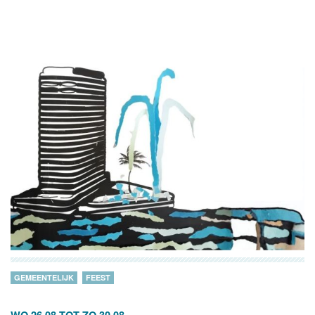
GEMEENTELIJK
FEEST
WO 26.08
TOT
ZO 30.08