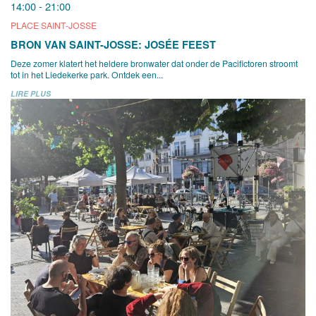
14:00 - 21:00
PLACE SAINT-JOSSE
BRON VAN SAINT-JOSSE: JOSÉE FEEST
Deze zomer klatert het heldere bronwater dat onder de Pacifictoren stroomt
tot in het Liedekerke park. Ontdek een...
LIRE PLUS