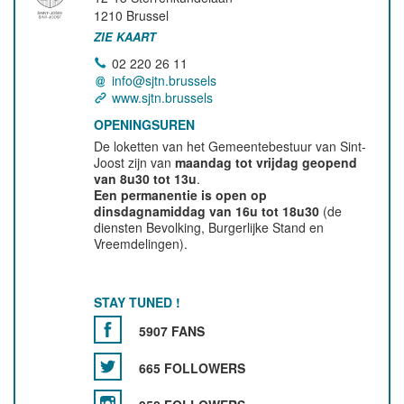
1210
Brussel
ZIE KAART
02 220 26 11
info@sjtn.brussels
www.sjtn.brussels
OPENINGSUREN
De loketten van het Gemeentebestuur van Sint-
Joost zijn van
maandag tot vrijdag geopend
van 8u30 tot 13u
.
Een permanentie is open op
dinsdagnamiddag van 16u tot 18u30
(de
diensten Bevolking, Burgerlijke Stand en
Vreemdelingen).
STAY TUNED !
5907 FANS
665 FOLLOWERS