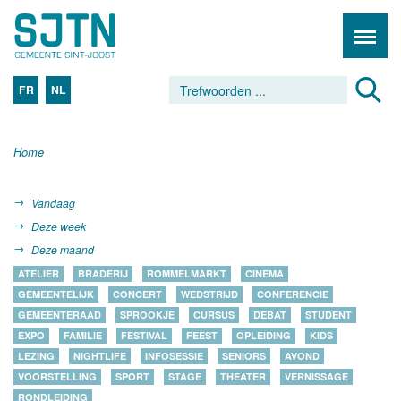
FR
NL
Home
Vandaag
Deze week
Deze maand
ATELIER
BRADERIJ
ROMMELMARKT
CINEMA
GEMEENTELIJK
CONCERT
WEDSTRIJD
CONFERENCIE
GEMEENTERAAD
SPROOKJE
CURSUS
DEBAT
STUDENT
EXPO
FAMILIE
FESTIVAL
FEEST
OPLEIDING
KIDS
LEZING
NIGHTLIFE
INFOSESSIE
SENIORS
AVOND
VOORSTELLING
SPORT
STAGE
THEATER
VERNISSAGE
RONDLEIDING