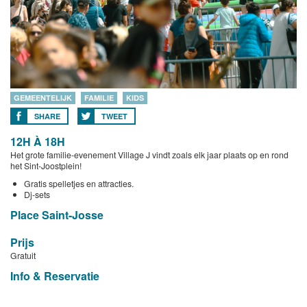
GEMEENTELIJK
FAMILIE
KIDS
SHARE
TWEET
12H À 18H
Het grote familie-evenement Village J vindt zoals elk jaar plaats op en rond
het Sint-Joostplein!
Gratis spelletjes en attracties.
Dj-sets
Place Saint-Josse
Prijs
Gratuit
Info & Reservatie