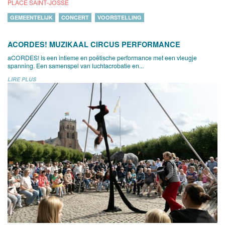
PLACE SAINT-JOSSE
GEMEENTELIJK
CONCERT
VOORSTELLING
ACORDES! MUZIKAAL CIRCUS PERFORMANCE
aCORDES! is een intieme en poëtische performance met een vleugje
spanning. Een samenspel van luchtacrobatie en...
LIRE PLUS