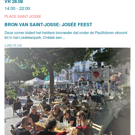
VR 28.08
14:00 - 22:00
PLACE SAINT-JOSSE
BRON VAN SAINT-JOSSE: JOSÉE FEEST
Deze zomer klatert het heldere bronwater dat onder de Pacifictoren stroomt
tot in het Liedekerpark. Ontdek een...
LIRE PLUS