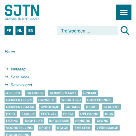
FR
NL
EN
Home
Vandaag
Deze week
Deze maand
ATELIER
BRADERIJ
ROMMELMARKT
CINEMA
GEMEENTELIJK
CONCERT
WEDSTRIJD
CONFERENCIE
GEMEENTERAAD
SPROOKJE
CURSUS
DEBAT
STUDENT
EXPO
FAMILIE
FESTIVAL
FEEST
OPLEIDING
KIDS
LEZING
NIGHTLIFE
INFOSESSIE
SENIORS
AVOND
VOORSTELLING
SPORT
STAGE
THEATER
VERNISSAGE
RONDLEIDING