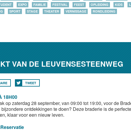
TUDENT
EXPO
FAMILIE
FESTIVAL
FEEST
OPLEIDING
KIDS
L
NG
SPORT
STAGE
THEATER
VERNISSAGE
RONDLEIDING
RKT VAN DE LEUVENSESTEENWEG
HARE
TWEET
À 18H00
ak op zaterdag 28 september, van 09:00 tot 19:00, voor de Br
 bijzondere ontdekkingen te doen? Deze braderie is de perfec
den, klaar voor een nieuw leven.
 Reservatie