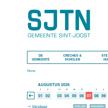
DE
CRÈCHES &
STE
GEMEENTE
SCHOLEN
HU
Home
AUGUSTUS 2026
z
z
m
d
w
d
v
z
z
01
02
03
04
05
06
07
08
09
Vandaag
ATELIER
BRADERIJ