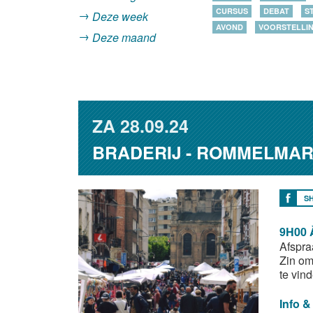
CURSUS
DEBAT
S
Deze week
AVOND
VOORSTELLI
Deze maand
ZA
28.09.24
BRADERIJ - ROMMELMA
S
9H00 
Afspra
Zin om
te vin
Info &