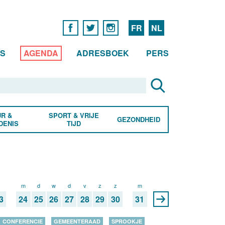
FR
NL
WS
AGENDA
ADRESBOEK
PERS
R &
SPORT & VRIJE
GEZONDHEID
DENIS
TIJD
z
m
d
w
d
v
z
z
m
3
24
25
26
27
28
29
30
31
CONFERENCIE
GEMEENTERAAD
SPROOKJE