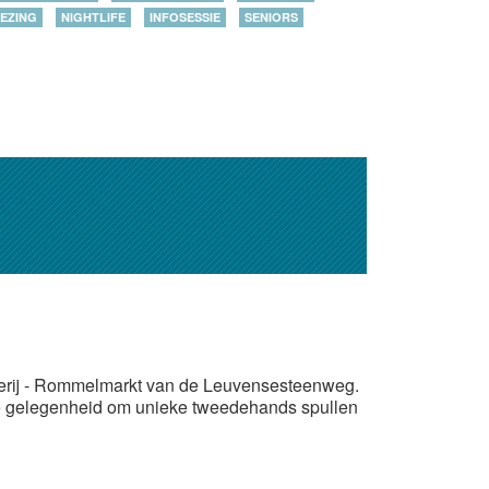
EZING
NIGHTLIFE
INFOSESSIE
SENIORS
aderij - Rommelmarkt van de Leuvensesteenweg.
te gelegenheid om unieke tweedehands spullen