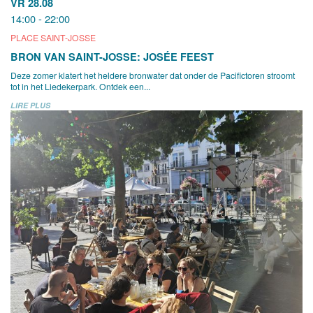
VR 28.08
14:00 - 22:00
PLACE SAINT-JOSSE
BRON VAN SAINT-JOSSE: JOSÉE FEEST
Deze zomer klatert het heldere bronwater dat onder de Pacifictoren stroomt
tot in het Liedekerpark. Ontdek een...
LIRE PLUS