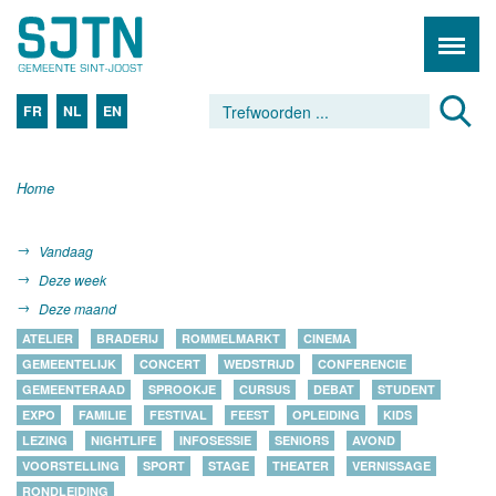
FR
NL
EN
Home
Vandaag
Deze week
Deze maand
ATELIER
BRADERIJ
ROMMELMARKT
CINEMA
GEMEENTELIJK
CONCERT
WEDSTRIJD
CONFERENCIE
GEMEENTERAAD
SPROOKJE
CURSUS
DEBAT
STUDENT
EXPO
FAMILIE
FESTIVAL
FEEST
OPLEIDING
KIDS
LEZING
NIGHTLIFE
INFOSESSIE
SENIORS
AVOND
VOORSTELLING
SPORT
STAGE
THEATER
VERNISSAGE
RONDLEIDING