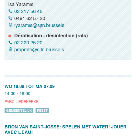
Isa Yaramis
02 217 56 45
0491 62 57 20
iyaramis@sjtn.brussels
Dératisation - désinfection (rats)
02 220 25 20
proprete@sjtn.brussels
WO 19.08
TOT
MA 07.09
14:00 - 18:00
PARC LIEDEKERKE
GEMEENTELIJK
FEEST
BRON VAN SAINT-JOSSE: SPELEN MET WATER! JOUER
AVEC L’EAU!