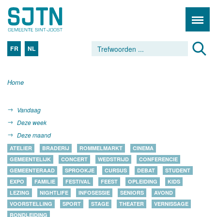
FR
NL
Home
Vandaag
Deze week
Deze maand
ATELIER
BRADERIJ
ROMMELMARKT
CINEMA
GEMEENTELIJK
CONCERT
WEDSTRIJD
CONFERENCIE
GEMEENTERAAD
SPROOKJE
CURSUS
DEBAT
STUDENT
EXPO
FAMILIE
FESTIVAL
FEEST
OPLEIDING
KIDS
LEZING
NIGHTLIFE
INFOSESSIE
SENIORS
AVOND
VOORSTELLING
SPORT
STAGE
THEATER
VERNISSAGE
RONDLEIDING