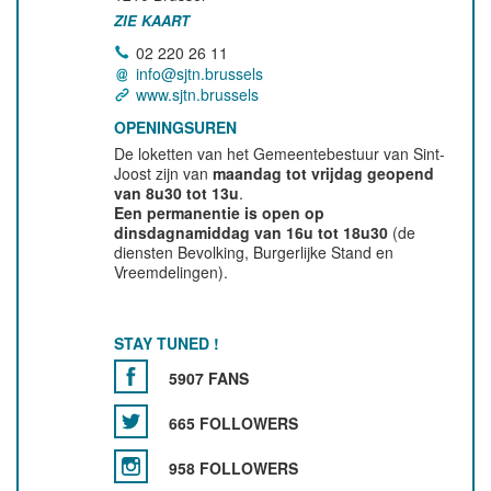
ZIE KAART
02 220 26 11
info@sjtn.brussels
www.sjtn.brussels
OPENINGSUREN
De loketten van het Gemeentebestuur van Sint-
Joost zijn van
maandag tot vrijdag geopend
van 8u30 tot 13u
.
Een permanentie is open op
dinsdagnamiddag van 16u tot 18u30
(de
diensten Bevolking, Burgerlijke Stand en
Vreemdelingen).
STAY TUNED !
5907 FANS
665 FOLLOWERS
958 FOLLOWERS