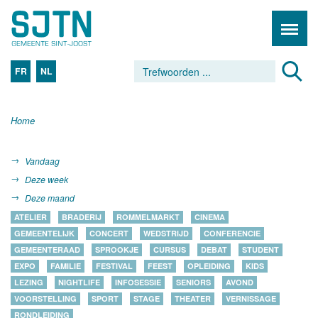
FR
NL
Home
Vandaag
Deze week
Deze maand
ATELIER
BRADERIJ
ROMMELMARKT
CINEMA
GEMEENTELIJK
CONCERT
WEDSTRIJD
CONFERENCIE
GEMEENTERAAD
SPROOKJE
CURSUS
DEBAT
STUDENT
EXPO
FAMILIE
FESTIVAL
FEEST
OPLEIDING
KIDS
LEZING
NIGHTLIFE
INFOSESSIE
SENIORS
AVOND
VOORSTELLING
SPORT
STAGE
THEATER
VERNISSAGE
RONDLEIDING