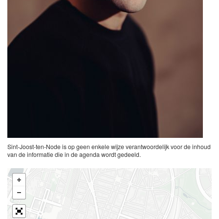
Sint-Joost-ten-Node is op geen enkele wijze verantwoordelijk voor de inhoud
van de informatie die in de agenda wordt gedeeld.