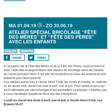
MA
01.04.19
ZO
30.06.19
ATELIER SPÉCIAL BRICOLAGE “FÊTE
DES MÈRES” ET “FÊTE DES PÈRES”
AVEC LES ENFANTS
ATELIER
SENIORS
SHARE
TWEET
À l’occasion de la Fête des Mères et de la Fête des Pères, nous animerons
avec l’aide des enseignants(es) des ateliers de bricolage dans les classes
de l’école primaire Henri Frick afin de confectionner avec les enfants de jolis
présents pour leurs parents.
Ces ateliers auront lieu à l’école Henri Frick, les lundis et mardis, en matinée
ou en après-midi, durant les mois d’avril, mai et juin. Pour celles et ceux qui
sont intéressés par ces échanges et qui souhaitent y participer, n’hésitez pas
à vous manifester auprès de Nina lors des inscriptions.
Lundi ou mardi des mois d’avril, mai et juin à l'école Henri Frick, rue
Braemt 55-57.