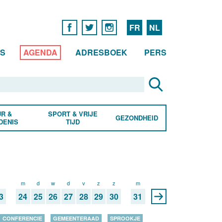
FR
NL
WS
AGENDA
ADRESBOEK
PERS
R &
SPORT & VRIJE
GEZONDHEID
DENIS
TIJD
z
m
d
w
d
v
z
z
m
3
24
25
26
27
28
29
30
31
CONFERENCIE
GEMEENTERAAD
SPROOKJE