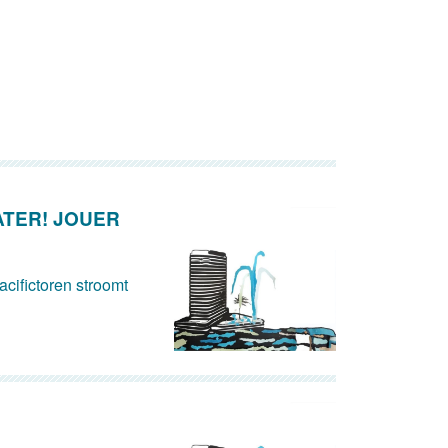
ATER! JOUER
cifictoren stroomt