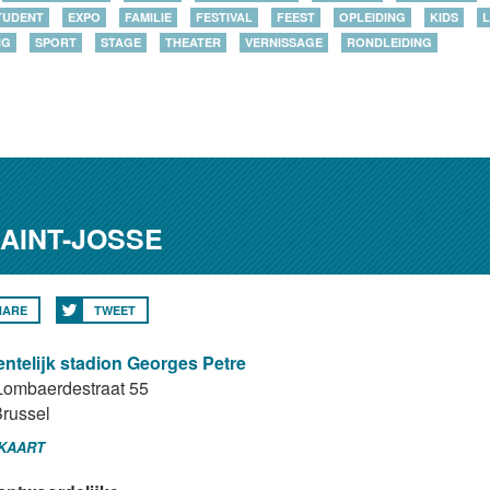
TUDENT
EXPO
FAMILIE
FESTIVAL
FEEST
OPLEIDING
KIDS
L
NG
SPORT
STAGE
THEATER
VERNISSAGE
RONDLEIDING
AINT-JOSSE
HARE
TWEET
telijk stadion Georges Petre
Lombaerdestraat 55
russel
 KAART