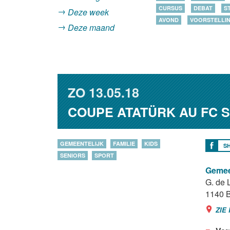
CURSUS
DEBAT
S
Deze week
AVOND
VOORSTELLI
Deze maand
ZO
13.05.18
COUPE ATATÜRK AU FC S
GEMEENTELIJK
FAMILIE
KIDS
S
SENIORS
SPORT
Gemeen
G. de 
1140
B
ZIE