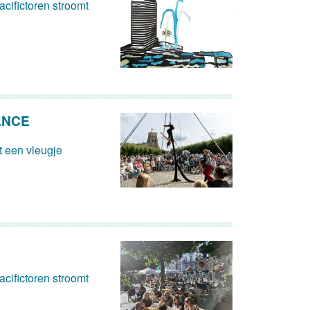
cifictoren stroomt
ANCE
 een vleugje
cifictoren stroomt