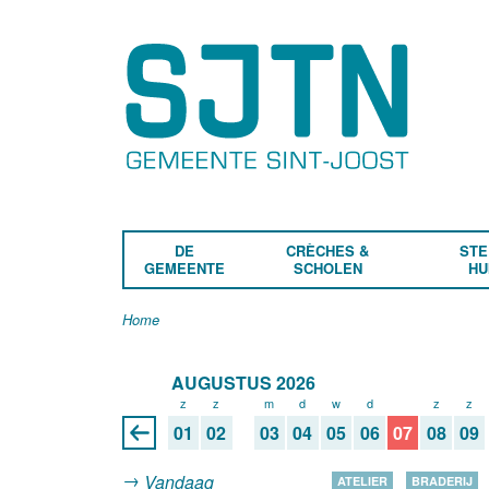
DE
CRÈCHES &
STE
GEMEENTE
SCHOLEN
HU
Home
AUGUSTUS 2026
z
z
m
d
w
d
v
z
z
01
02
03
04
05
06
07
08
09
Vandaag
ATELIER
BRADERIJ