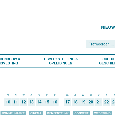
NIEU
DENBOUW &
TEWERKSTELLING &
CULTUU
ISVESTING
OPLEIDINGEN
GESCHIE
m
d
w
d
v
z
z
m
d
w
d
v
z
10
11
12
13
14
15
16
17
18
19
20
21
22
2
ROMMELMARKT
CINEMA
GEMEENTELIJK
CONCERT
WEDSTRIJD