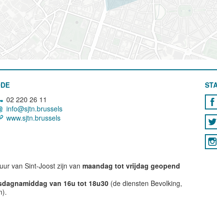
ODE
STA
02 220 26 11
info@sjtn.brussels
www.sjtn.brussels
ur van Sint-Joost zijn van
maandag tot vrijdag geopend
nsdagnamiddag van 16u tot 18u30
(de diensten Bevolking,
n).