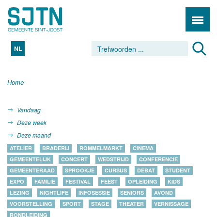
NL
Home
Vandaag
Deze week
Deze maand
ATELIER
BRADERIJ
ROMMELMARKT
CINEMA
GEMEENTELIJK
CONCERT
WEDSTRIJD
CONFERENCIE
GEMEENTERAAD
SPROOKJE
CURSUS
DEBAT
STUDENT
EXPO
FAMILIE
FESTIVAL
FEEST
OPLEIDING
KIDS
LEZING
NIGHTLIFE
INFOSESSIE
SENIORS
AVOND
VOORSTELLING
SPORT
STAGE
THEATER
VERNISSAGE
RONDLEIDING