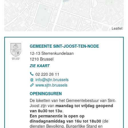
Leaflet
GEMEENTE SINT-JOOST-TEN-NODE
12-13 Sterrenkundelaan
1210
Brussel
ZIE KAART
02 220 26 11
info@sjtn.brussels
www.sjtn.brussels
OPENINGSUREN
De loketten van het Gemeentebestuur van Sint-
Joost zijn van
maandag tot vrijdag geopend
van 8u30 tot 13u
.
Een permanentie is open op
dinsdagnamiddag van 16u tot 18u30
(de
diensten Bevolking, Burgerlijke Stand en