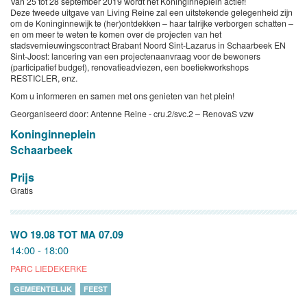
Van 25 tot 28 september 2019 wordt het Koninginneplein actief!
Deze tweede uitgave van Living Reine zal een uitstekende gelegenheid zijn
om de Koninginnewijk te (her)ontdekken – haar talrijke verborgen schatten –
en om meer te weten te komen over de projecten van het
stadsvernieuwingscontract Brabant Noord Sint-Lazarus in Schaarbeek EN
Sint-Joost: lancering van een projectenaanvraag voor de bewoners
(participatief budget), renovatieadviezen, een boetiekworkshops
RESTICLER, enz.
Kom u informeren en samen met ons genieten van het plein!
Georganiseerd door: Antenne Reine - cru.2/svc.2 – RenovaS vzw
Koninginneplein
Schaarbeek
Prijs
Gratis
WO 19.08
TOT
MA 07.09
14:00 - 18:00
PARC LIEDEKERKE
GEMEENTELIJK
FEEST