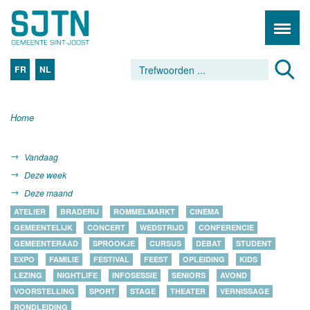
FR
NL
Home
Vandaag
Deze week
Deze maand
ATELIER
BRADERIJ
ROMMELMARKT
CINEMA
GEMEENTELIJK
CONCERT
WEDSTRIJD
CONFERENCIE
GEMEENTERAAD
SPROOKJE
CURSUS
DEBAT
STUDENT
EXPO
FAMILIE
FESTIVAL
FEEST
OPLEIDING
KIDS
LEZING
NIGHTLIFE
INFOSESSIE
SENIORS
AVOND
VOORSTELLING
SPORT
STAGE
THEATER
VERNISSAGE
RONDLEIDING