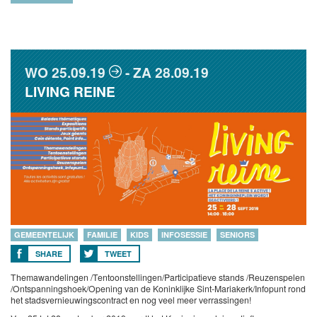
WO
25.09.19
ZA
28.09.19
LIVING REINE
GEMEENTELIJK
FAMILIE
KIDS
INFOSESSIE
SENIORS
SHARE
TWEET
Themawandelingen /Tentoonstellingen/Participatieve stands /Reuzenspelen
/Ontspanningshoek/Opening van de Koninklijke Sint-Mariakerk/Infopunt rond
het stadsvernieuwingscontract en nog veel meer verrassingen!