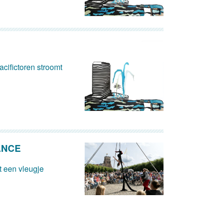
cifictoren stroomt
ANCE
 een vleugje