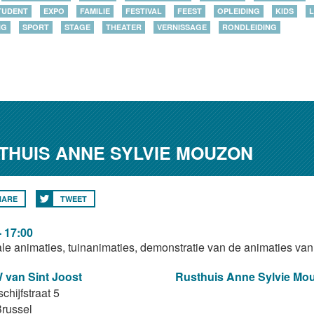
TUDENT
EXPO
FAMILIE
FESTIVAL
FEEST
OPLEIDING
KIDS
L
NG
SPORT
STAGE
THEATER
VERNISSAGE
RONDLEIDING
HUIS ANNE SYLVIE MOUZON
HARE
TWEET
- 17:00
le animaties, tuinanimaties, demonstratie van de animaties van 
van Sint Joost
Rusthuis Anne Sylvie M
chijfstraat 5
russel