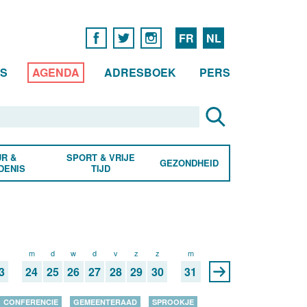
FR
NL
WS
AGENDA
ADRESBOEK
PERS
R &
SPORT & VRIJE
GEZONDHEID
DENIS
TIJD
z
m
d
w
d
v
z
z
m
3
24
25
26
27
28
29
30
31
CONFERENCIE
GEMEENTERAAD
SPROOKJE