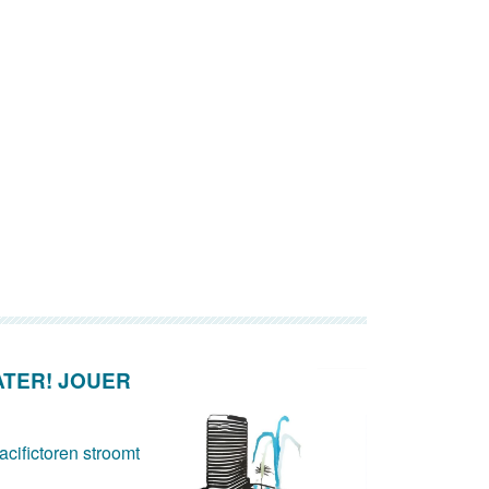
ATER! JOUER
cifictoren stroomt