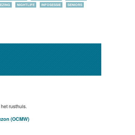
EZING
NIGHTLIFE
INFOSESSIE
SENIORS
het rusthuis.
ouzon (OCMW)