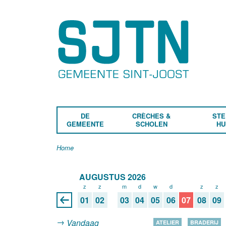
DE
CRÈCHES &
STE
GEMEENTE
SCHOLEN
HU
Home
AUGUSTUS 2026
z
z
m
d
w
d
v
z
z
01
02
03
04
05
06
07
08
09
Vandaag
ATELIER
BRADERIJ