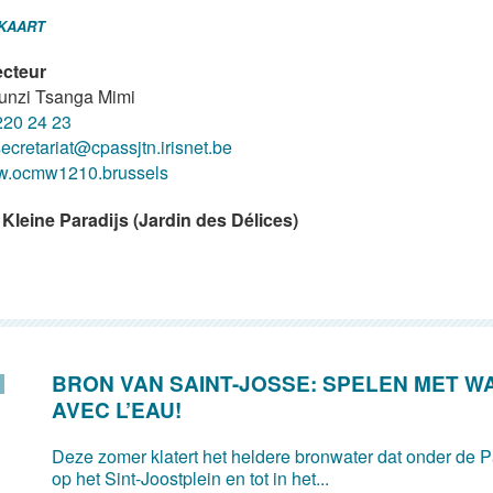
 KAART
ecteur
unzi Tsanga Mimi
220 24 23
ecretariat@cpassjtn.irisnet.be
.ocmw1210.brussels
 Kleine Paradijs (Jardin des Délices)
BRON VAN SAINT-JOSSE: SPELEN MET W
AVEC L’EAU!
Deze zomer klatert het heldere bronwater dat onder de Pa
op het Sint-Joostplein en tot in het...