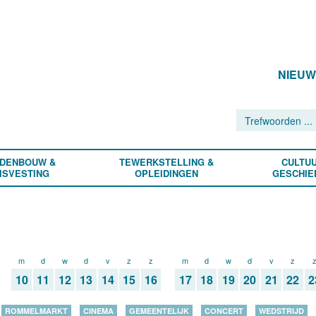
NIEU
DENBOUW &
TEWERKSTELLING &
CULTUU
ISVESTING
OPLEIDINGEN
GESCHIE
m
d
w
d
v
z
z
m
d
w
d
v
z
10
11
12
13
14
15
16
17
18
19
20
21
22
2
ROMMELMARKT
CINEMA
GEMEENTELIJK
CONCERT
WEDSTRIJD