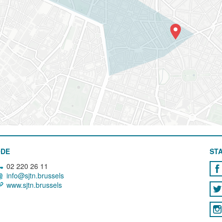
ODE
STA
02 220 26 11
info@sjtn.brussels
www.sjtn.brussels