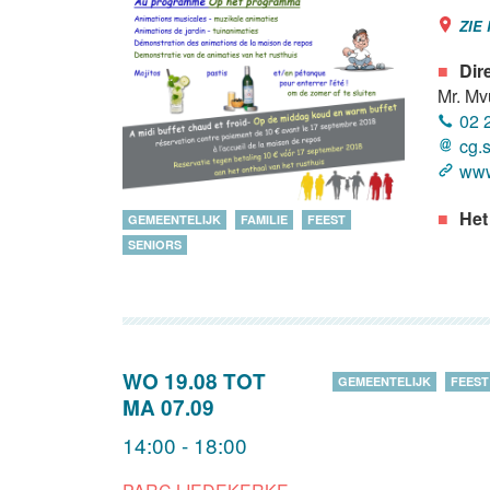
ZIE
Dir
Mr. Mv
02 
cg.s
www
Het
GEMEENTELIJK
FAMILIE
FEEST
SENIORS
WO 19.08
TOT
GEMEENTELIJK
FEEST
MA 07.09
14:00 - 18:00