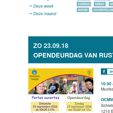
CURSUS
DEBAT
S
Deze week
AVOND
VOORSTELLI
Deze maand
ZO
23.09.18
OPENDEURDAG VAN RUST
S
10:30 
Muzika
OCMW 
Schiets
1210
B