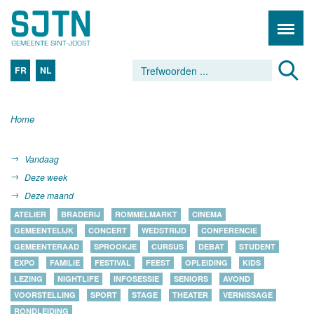
FR
NL
Home
Vandaag
Deze week
Deze maand
ATELIER
BRADERIJ
ROMMELMARKT
CINEMA
GEMEENTELIJK
CONCERT
WEDSTRIJD
CONFERENCIE
GEMEENTERAAD
SPROOKJE
CURSUS
DEBAT
STUDENT
EXPO
FAMILIE
FESTIVAL
FEEST
OPLEIDING
KIDS
LEZING
NIGHTLIFE
INFOSESSIE
SENIORS
AVOND
VOORSTELLING
SPORT
STAGE
THEATER
VERNISSAGE
RONDLEIDING