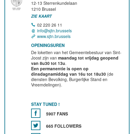
12-13 Sterrenkundelaan
1210
Brussel
ZIE KAART
02 220 26 11
info@sjtn.brussels
www.sjtn.brussels
OPENINGSUREN
De loketten van het Gemeentebestuur van Sint-
Joost zijn van
maandag tot vrijdag geopend
van 8u30 tot 13u
.
Een permanentie is open op
dinsdagnamiddag van 16u tot 18u30
(de
diensten Bevolking, Burgerlijke Stand en
Vreemdelingen).
STAY TUNED !
5907 FANS
665 FOLLOWERS