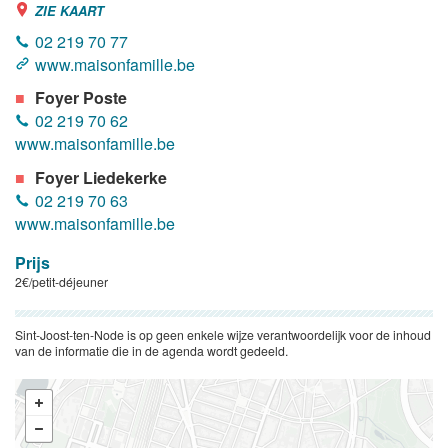
ZIE KAART
02 219 70 77
www.maisonfamille.be
Foyer Poste
02 219 70 62
www.maisonfamille.be
Foyer Liedekerke
02 219 70 63
www.maisonfamille.be
Prijs
2€/petit-déjeuner
Sint-Joost-ten-Node is op geen enkele wijze verantwoordelijk voor de inhoud
van de informatie die in de agenda wordt gedeeld.