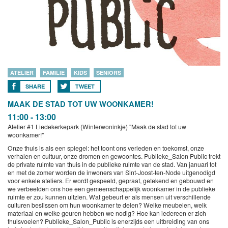
ATELIER
FAMILIE
KIDS
SENIORS
SHARE
TWEET
MAAK DE STAD TOT UW WOONKAMER!
11:00 - 13:00
Atelier #1 Liedekerkepark (Winterwoninkje) "Maak de stad tot uw
woonkamer!"
Onze thuis is als een spiegel: het toont ons verleden en toekomst, onze
verhalen en cultuur, onze dromen en gewoontes. Publieke_Salon Public trekt
de private ruimte van thuis in de publieke ruimte van de stad. Van januari tot
en met de zomer worden de inwoners van Sint-Joost-ten-Node uitgenodigd
voor enkele ateliers. Er wordt gespeeld, gepraat, getekend en gebouwd en
we verbeelden ons hoe een gemeenschappelijk woonkamer in de publieke
ruimte er zou kunnen uitzien. Wat gebeurt er als mensen uit verschillende
culturen beslissen om hun woonkamer te delen? Welke meubelen, welk
materiaal en welke geuren hebben we nodig? Hoe kan iedereen er zich
thuisvoelen? Publieke_Salon_Public is enerzijds een uitbreiding van ons