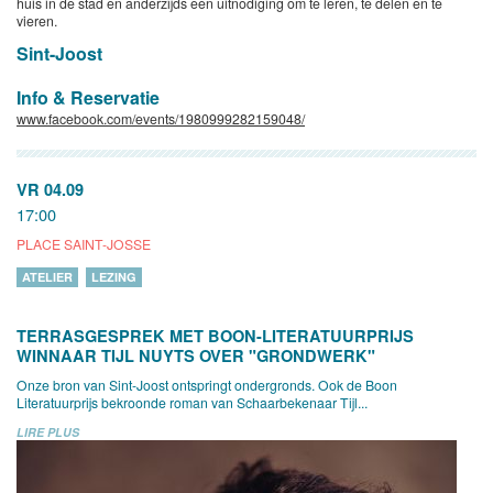
huis in de stad en anderzijds een uitnodiging om te leren, te delen en te
vieren.
Sint-Joost
Info & Reservatie
www.facebook.com/events/1980999282159048/
VR 04.09
17:00
PLACE SAINT-JOSSE
ATELIER
LEZING
TERRASGESPREK MET BOON-LITERATUURPRIJS
WINNAAR TIJL NUYTS OVER "GRONDWERK"
Onze bron van Sint-Joost ontspringt ondergronds. Ook de Boon
Literatuurprijs bekroonde roman van Schaarbekenaar Tijl...
LIRE PLUS