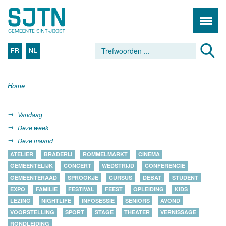
FR
NL
Home
Vandaag
Deze week
Deze maand
ATELIER
BRADERIJ
ROMMELMARKT
CINEMA
GEMEENTELIJK
CONCERT
WEDSTRIJD
CONFERENCIE
GEMEENTERAAD
SPROOKJE
CURSUS
DEBAT
STUDENT
EXPO
FAMILIE
FESTIVAL
FEEST
OPLEIDING
KIDS
LEZING
NIGHTLIFE
INFOSESSIE
SENIORS
AVOND
VOORSTELLING
SPORT
STAGE
THEATER
VERNISSAGE
RONDLEIDING