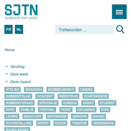
FR
NL
Home
Vandaag
Deze week
Deze maand
ATELIER
BRADERIJ
ROMMELMARKT
CINEMA
GEMEENTELIJK
CONCERT
WEDSTRIJD
CONFERENCIE
GEMEENTERAAD
SPROOKJE
CURSUS
DEBAT
STUDENT
EXPO
FAMILIE
FESTIVAL
FEEST
OPLEIDING
KIDS
LEZING
NIGHTLIFE
INFOSESSIE
SENIORS
AVOND
VOORSTELLING
SPORT
STAGE
THEATER
VERNISSAGE
RONDLEIDING