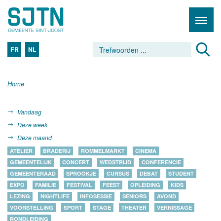
FR
NL
Home
Vandaag
Deze week
Deze maand
ATELIER
BRADERIJ
ROMMELMARKT
CINEMA
GEMEENTELIJK
CONCERT
WEDSTRIJD
CONFERENCIE
GEMEENTERAAD
SPROOKJE
CURSUS
DEBAT
STUDENT
EXPO
FAMILIE
FESTIVAL
FEEST
OPLEIDING
KIDS
LEZING
NIGHTLIFE
INFOSESSIE
SENIORS
AVOND
VOORSTELLING
SPORT
STAGE
THEATER
VERNISSAGE
RONDLEIDING