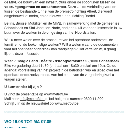
de MIVB de bouw van een infrastructuur onder de spoorlijnen tussen de
vooruitgangstraat en aarschotstraat
. Deze zal de verbinding vormen
tussen de bestaande tunnel van de premetro richting Albert, die wordt
omgebouwd tot metro, en de nieuwe tunnel richting Bordet.
Beliris, Brussel Mobiliteit en de MIVB, in samenwerking met de gemeentes
Schaarbeek en Sint-Joost-ten-Node, nodigen u uit voor een infosessie in uw
buurt over de werken in de omgeving van het Noordstation.
Wilt u meer weten over de procedure van het openbaar onderzoek, de
termijnen of de toekomstige werken? Wilt u weten waar u de documenten
voor het openbaar onderzoek kan raadplegen? Dat vertellen wij u graag
tijdens deze infosessie.
Waar ? :
Magic Land Théâtre - d'hoogvorststraat 8, 1030 Schaarbeek
.
Elke vergadering duurt 1u30 (onthaal om 18u30 en start om 19u). Op de
agenda: voorstelling van het project in de betrokken wijk en uitleg over het
openbare onderzoeksproces. Aan het einde van de vergadering kunt u
vragen stellen.
U kunt er niet bij zijn ?
U vindt de presentatie op
www.metro3.be
Mail naar
info@metro3.be
of bel het gratis nummer 0800 11 299
Schrijf u in op de nieuwsbrief op
www.metro3.be
WO 19.08
TOT
MA 07.09
14:00 - 18:00