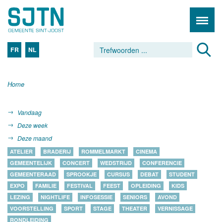
FR
NL
Home
Vandaag
Deze week
Deze maand
ATELIER
BRADERIJ
ROMMELMARKT
CINEMA
GEMEENTELIJK
CONCERT
WEDSTRIJD
CONFERENCIE
GEMEENTERAAD
SPROOKJE
CURSUS
DEBAT
STUDENT
EXPO
FAMILIE
FESTIVAL
FEEST
OPLEIDING
KIDS
LEZING
NIGHTLIFE
INFOSESSIE
SENIORS
AVOND
VOORSTELLING
SPORT
STAGE
THEATER
VERNISSAGE
RONDLEIDING