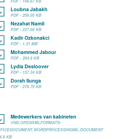
PDF - 148.87 KB
Loubna Jabakh
PDF - 209.05 KB
Nezahat Namli
PDF - 227.66 KB
Kadir Ozkonakci
PDF - 1.31 MB
Mohammed Jabour
PDF - 204.8 KB
Lydia Desloover
PDF - 157.34 KB
Dorah Ilunga
PDF - 276.79 KB
Medewerkers van kabineten
VND.OPENXMLFORMATS-
FFICEDOCUMENT.WORDPROCESSINGML.DOCUMENT
14.6 KB