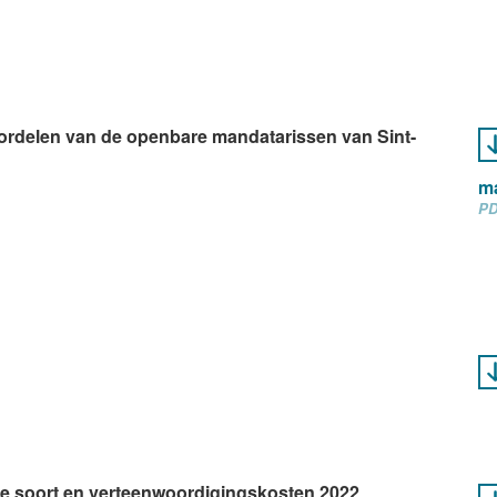
ordelen van de openbare mandatarissen van Sint-
ma
PD
lke soort en verteenwoordigingskosten 2022