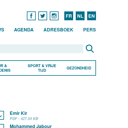
FR
NL
EN
WS
AGENDA
ADRESBOEK
PERS
R &
SPORT & VRIJE
GEZONDHEID
DENIS
TIJD
Emir Kir
PDF - 427.54 KB
Mohammed Jabour