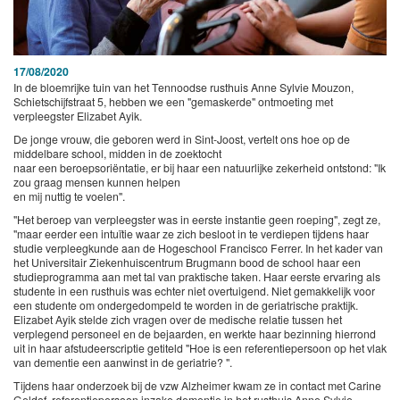
17/08/2020
In de bloemrijke tuin van het Tennoodse rusthuis Anne Sylvie Mouzon,
Schietschijfstraat 5, hebben we een "gemaskerde" ontmoeting met
verpleegster Elizabet Ayik.
De jonge vrouw, die geboren werd in Sint-Joost, vertelt ons hoe op de
middelbare school, midden in de zoektocht
naar een beroepsoriëntatie, er bij haar een natuurlijke zekerheid ontstond: "Ik
zou graag mensen kunnen helpen
en mij nuttig te voelen".
"Het beroep van verpleegster was in eerste instantie geen roeping", zegt ze,
"maar eerder een intuïtie waar ze zich besloot in te verdiepen tijdens haar
studie verpleegkunde aan de Hogeschool Francisco Ferrer. In het kader van
het Universitair Ziekenhuiscentrum Brugmann bood de school haar een
studieprogramma aan met tal van praktische taken. Haar eerste ervaring als
studente in een rusthuis was echter niet overtuigend. Niet gemakkelijk voor
een studente om ondergedompeld te worden in de geriatrische praktijk.
Elizabet Ayik stelde zich vragen over de medische relatie tussen het
verplegend personeel en de bejaarden, en werkte haar bezinning hierrond
uit in haar afstudeerscriptie getiteld "Hoe is een referentiepersoon op het vlak
van dementie een aanwinst in de geriatrie? ".
Tijdens haar onderzoek bij de vzw Alzheimer kwam ze in contact met Carine
Geldof, referentiepersoon inzake dementie in het rusthuis Anne Sylvie