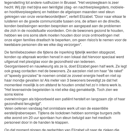
tegenstelling tot andere rusthuizen in Brussel. "Het verpleegteam is zeer
hecht. Wij zijn met bijna een twintigtal (dag- en nachtverpleegsters, mobiele-
en hoofdverpleegsters) en hebben de afgelopen maanden veel steun
gekregen van onze verantwoordelijken", vertelt Elizabet. "Door naar elkaar te
luisteren en de goede communicatie tussen ons, de artsen en de directie,
konden beslissingen worden besproken en aangepast aan de problemen
die zich in de noodsituatie voordeden. Om de bewoners gezond te houden,
hebben we ons soms sterk moeten houden door onze ontmoetingen met
onze eigen families drastisch te beperken, om geen risico's te nemen voor de
kwetsbare personen die we elke dag verzorgen".
De familiebezoeken die tijdens de inperking tijdelijk werden stopgezet,
konden op afspraak worden hervat in een lokaal dat hiervoor speciaal werd
uitgerust met plexiglas voor de gezondheid van iedereen.
Georganiseerd en nauwkeurig als ze is, doet Elizabet geen half werk. Ze legt
ook graag contacten met de bewoners. Ze aarzelen niet om haar "de raket"
of "speedy gonzales" te noemen omdat ze zoveel energie heeft en niet op
haar mondje gevallen is! Als meter van 3 bewoners bevestigt ze dat het
momenteel moeilijk is om afstand te houden omdat het zo’n intens werk is.
"Het levenseinde begeleiden is niet elke dag gemakkelijk. Toch zien we
soms kleine
overwinningen als bijvoorbeeld een patiënt herstelt en langzaam zijn of haar
gezondheid terugkrijgt".
Velen oefenen vandaag het onmisbare werk uit van de essentiële
eerstelijnsberoepen. Tijdens de lockdown hebben sommige burgers zelfs
elke avond om 20 uur spontaan hun steun betuigd aan het medisch
personeel door in de handen te klappen.
Op dat moment gingen de gedachten van Elizabet uit naar de zieken die