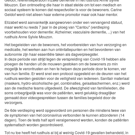
Mouzon. Een ontmoeting die haar in staat stelde om tot een medisch en
sociaal systeem te komen dat respectvoller is voor de bewoners. Carine
Geldof werd niet alleen haar externe promotor maar ook haar mentor.
Elizabet werd aanvankelijk aangeworven onder een vervangend statuut,
maar werkt nu reeds 7 jaar in de ploeg van "Cantou" (verdieping
voorbehouden voor dementie: Alzheimer, vasculaire dementie, ...) van het
rusthuis Anne Sylvie Mouzon.
Het begeleiden van de bewoners, het voorbereiden van hun verzorging en
medicatie, het werken aan hun oriëntatiepunten en het bevorderen van
autonomie zijn haar essentiële taken als dagverpleegster.
In deze periode van strijd tegen de verspreiding van Covid-19 hebben alle
ploegen de handen uit de mouwen gestoken om de bewoners zo min
mogelijk te verontrusten en hen te helpen deze periode door te komen, ver
van hun familie. Er werd snel een protocol opgesteld en de deuren van het
rusthuis werden gesloten voor de veiligheid van iedereen. Sanitair materiaal
(maskers, hydro-alcoholische gel, combinaties, gelaatsschermen, enz.) werd
aan de medische teams uitgedeeld. De afwezigheid van familieleden, die
soms onbegrijpelijk was voor de patiënten, werd gelukkig draaglijker
gemaakt door videogesprekken tussen de families begeleid door de
verzorgers.
De 6de verdieping werd opgevorderd om personen die minstens twee van
de symptomen van het coronavirus vertoonden te kunnen afzonderen (14
dagen). Toen de tests half april veralgemeend werden, konden de patiënten
systematisch worden gecontroleerd.
Tot nu toe heeft het rusthuis al bij al weinig Covid-19 gevallen behandeld, in