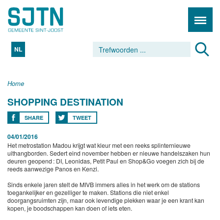
NL
Home
SHOPPING DESTINATION
SHARE
TWEET
04/01/2016
Het metrostation Madou krijgt wat kleur met een reeks splinternieuwe
uithangborden. Sedert eind november hebben er nieuwe handelszaken hun
deuren geopend : DI, Leonidas, Petit Paul en Shop&Go voegen zich bij de
reeds aanwezige Panos en Kenzi.
Sinds enkele jaren stelt de MIVB immers alles in het werk om de stations
toegankelijker en gezelliger te maken. Stations die niet enkel
doorgangsruimten zijn, maar ook levendige plekken waar je een krant kan
kopen, je boodschappen kan doen of iets eten.