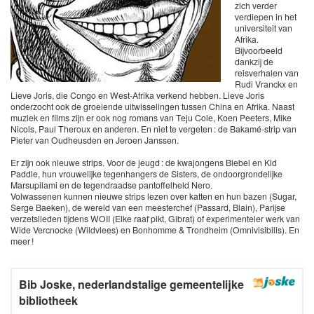
zich verder
verdiepen in het
universiteit van
Afrika.
Bijvoorbeeld
dankzij de
reisverhalen van
Rudi Vranckx en
Lieve Joris, die Congo en West-Afrika verkend hebben. Lieve Joris
onderzocht ook de groeiende uitwisselingen tussen China en Afrika. Naast
muziek en films zijn er ook nog romans van Teju Cole, Koen Peeters, Mike
Nicols, Paul Theroux en anderen. En niet te vergeten : de Bakamé-strip van
Pieter van Oudheusden en Jeroen Janssen.
Er zijn ook nieuwe strips. Voor de jeugd : de kwajongens Biebel en Kid
Paddle, hun vrouwelijke tegenhangers de Sisters, de ondoorgrondelijke
Marsupilami en de tegendraadse pantoffelheld Nero.
Volwassenen kunnen nieuwe strips lezen over katten en hun bazen (Sugar,
Serge Baeken), de wereld van een meesterchef (Passard, Blain), Parijse
verzetslieden tijdens WOII (Elke raaf pikt, Gibrat) of experimenteler werk van
Wide Vercnocke (Wildvlees) en Bonhomme & Trondheim (Omnivisibilis). En
meer !
Bib Joske, nederlandstalige gemeentelijke
bibliotheek