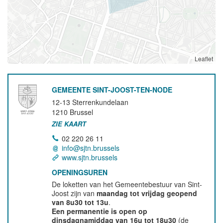
Leaflet
GEMEENTE SINT-JOOST-TEN-NODE
12-13 Sterrenkundelaan
1210
Brussel
ZIE KAART
02 220 26 11
info@sjtn.brussels
www.sjtn.brussels
OPENINGSUREN
De loketten van het Gemeentebestuur van Sint-
Joost zijn van
maandag tot vrijdag geopend
van 8u30 tot 13u
.
Een permanentie is open op
dinsdagnamiddag van 16u tot 18u30
(de