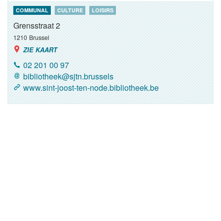
COMMUNAL
CULTURE
LOISIRS
Grensstraat 2
1210
Brussel
ZIE KAART
02 201 00 97
bibliotheek@sjtn.brussels
www.sint-joost-ten-node.bibliotheek.be