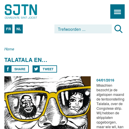
FR
NL
Home
TALATALA EN…
SHARE
TWEET
04/01/2016
Misschien
bezocht je de
afgelopen maand
de tentoonstelling
Talatala, over de
Congolese strip.
Wij hebben de
stripplaten
opgeborgen,
maar wie wil, kan