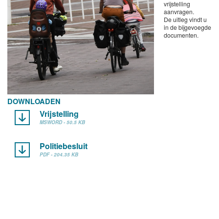
vrijstelling
aanvragen.
De uitleg vindt u
in de bijgevoegde
documenten.
DOWNLOADEN
Vrijstelling
MSWORD - 50.5 KB
Politiebesluit
PDF - 204.35 KB