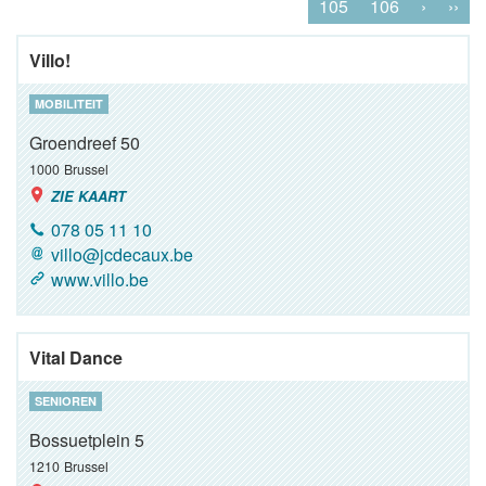
105
106
›
››
Villo!
MOBILITEIT
Groendreef 50
1000
Brussel
ZIE KAART
078 05 11 10
villo@jcdecaux.be
www.villo.be
Vital Dance
SENIOREN
Bossuetplein 5
1210
Brussel