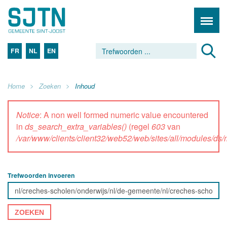
FR
NL
EN
Home
Zoeken
Inhoud
Notice
: A non well formed numeric value encountered
in
ds_search_extra_variables()
(regel
603
van
/var/www/clients/client32/web52/web/sites/all/modules/d
Trefwoorden invoeren
ZOEKEN