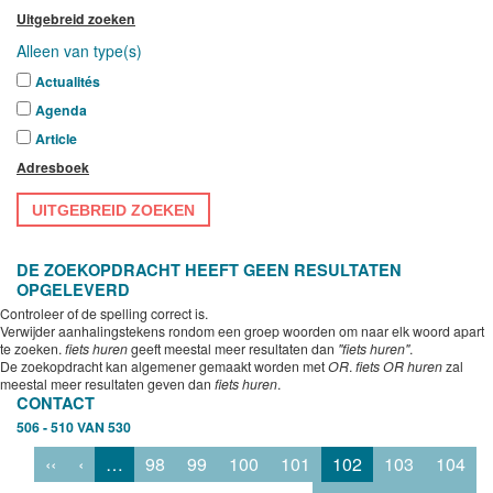
Uitgebreid zoeken
Alleen van type(s)
Actualités
Agenda
Article
Adresboek
UITGEBREID ZOEKEN
DE ZOEKOPDRACHT HEEFT GEEN RESULTATEN
OPGELEVERD
Controleer of de spelling correct is.
Verwijder aanhalingstekens rondom een groep woorden om naar elk woord apart
te zoeken.
fiets huren
geeft meestal meer resultaten dan
"fiets huren"
.
De zoekopdracht kan algemener gemaakt worden met
OR
.
fiets OR huren
zal
meestal meer resultaten geven dan
fiets huren
.
CONTACT
506 - 510 VAN 530
‹‹
‹
…
98
99
100
101
102
103
104