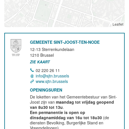
Leaflet
GEMEENTE SINT-JOOST-TEN-NODE
12-13 Sterrenkundelaan
1210
Brussel
ZIE KAART
02 220 26 11
info@sjtn.brussels
www.sjtn.brussels
OPENINGSUREN
De loketten van het Gemeentebestuur van Sint-
Joost zijn van
maandag tot vrijdag geopend
van 8u30 tot 13u
.
Een permanentie is open op
dinsdagnamiddag van 16u tot 18u30
(de
diensten Bevolking, Burgerlijke Stand en
Vreemdelingen).