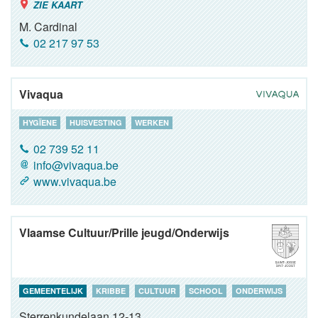
ZIE KAART
M. Cardinal
02 217 97 53
Vivaqua
HYGÏENE
HUISVESTING
WERKEN
02 739 52 11
info@vivaqua.be
www.vivaqua.be
Vlaamse Cultuur/Prille jeugd/Onderwijs
GEMEENTELIJK
KRIBBE
CULTUUR
SCHOOL
ONDERWIJS
Sterrenkundelaan 12-13