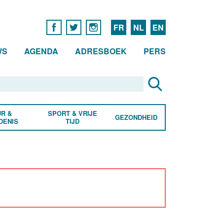
FR
NL
EN
WS
AGENDA
ADRESBOEK
PERS
R &
SPORT & VRIJE
GEZONDHEID
DENIS
TIJD