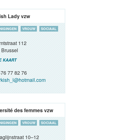
ish Lady vzw
NIGINGEN
VROUW
SOCIAAL
mtstraat 112
Brussel
E KAART
76 77 82 76
rkish_l@hotmail.com
ersité des femmes vzw
NIGINGEN
VROUW
SOCIAAL
aglijnstraat 10–12