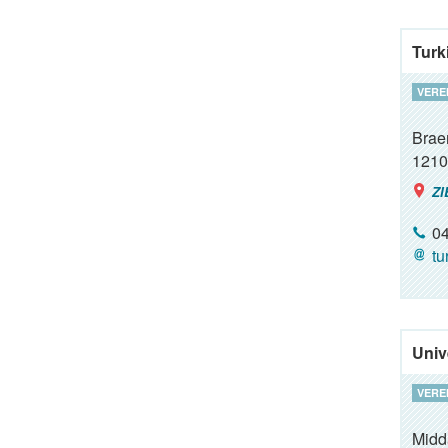
Turk
VERE
Brae
1210
ZI
04
tu
Univ
VERE
Midd