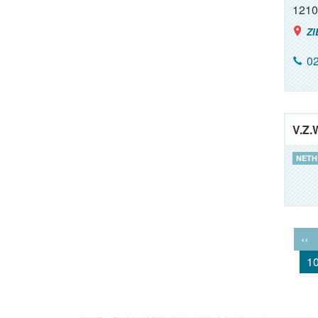
1210
ZI
02
V.Z.
NETH
‹‹
1