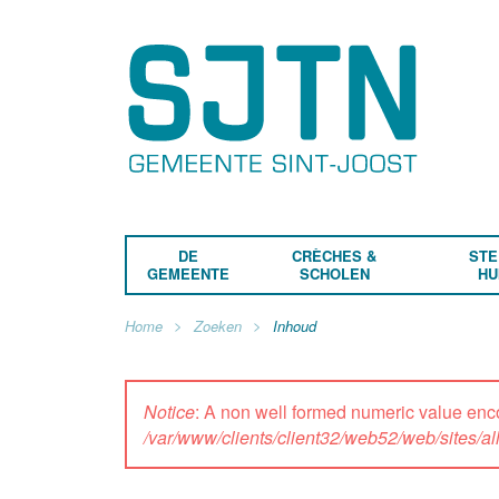
DE
CRÈCHES &
STE
GEMEENTE
SCHOLEN
HU
Home
Zoeken
Inhoud
Notice
: A non well formed numeric value enc
/var/www/clients/client32/web52/web/sites/