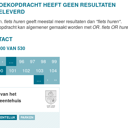
ZOEKOPDRACHT HEEFT GEEN RESULTATEN
ELEVERD
n.
fiets huren
geeft meestal meer resultaten dan
"fiets huren"
.
opdracht kan algemener gemaakt worden met
OR
.
fiets OR hur
TACT
500 VAN 530
‹
…
96
97
98
99
00
101
102
103
104
…
›
››
 van het
eentehuis
ENTELIJK
PARKEN