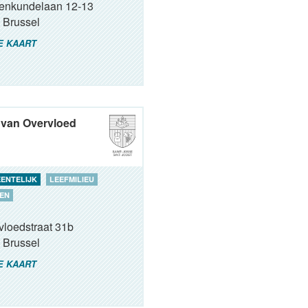
renkundelaan 12-13
Brussel
E KAART
 van Overvloed
ENTELIJK
LEEFMILIEU
EN
vloedstraat 31b
Brussel
E KAART