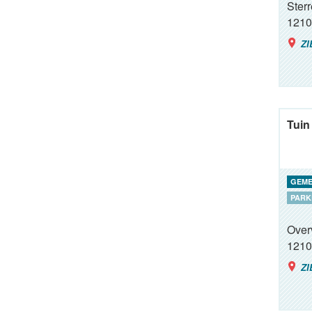
Ster
1210
ZI
Tuin
GEME
PARK
Over
1210
ZI