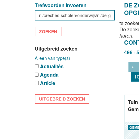
DE 
Trefwoorden invoeren
OPG
te zoeke
De zoek
ZOEKEN
huren
.
CON
Uitgebreid zoeken
496 - 
Alleen van type(s)
Actualités
‹‹
Agenda
1
Article
UITGEBREID ZOEKEN
Tuin
Gem
GEME