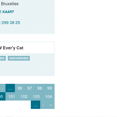
Bruxelles
E KAART
 299 38 25
W Ever'y Cat
EID
GEZONDHEID
‹
…
96
97
98
99
00
101
102
103
104
…
›
››