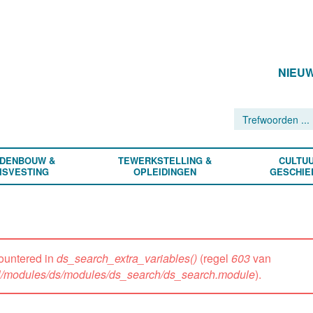
NIEU
DENBOUW &
TEWERKSTELLING &
CULTUU
ISVESTING
OPLEIDINGEN
GESCHIE
ountered in
ds_search_extra_variables()
(regel
603
van
all/modules/ds/modules/ds_search/ds_search.module
).