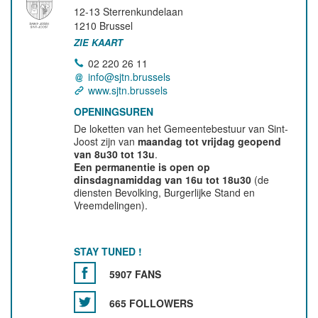
12-13 Sterrenkundelaan
1210
Brussel
ZIE KAART
02 220 26 11
info@sjtn.brussels
www.sjtn.brussels
OPENINGSUREN
De loketten van het Gemeentebestuur van Sint-
Joost zijn van
maandag tot vrijdag geopend
van 8u30 tot 13u
.
Een permanentie is open op
dinsdagnamiddag van 16u tot 18u30
(de
diensten Bevolking, Burgerlijke Stand en
Vreemdelingen).
STAY TUNED !
5907 FANS
665 FOLLOWERS