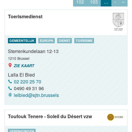
102
103
…
›
››
Toerismedienst
GEMEENTELIJK
EUROPA
DIENST
TOERISME
Sterrenkundelaan 12-13
1210
Brussel
ZIE KAART
Laïla El Bied
02 220 25 70
0490 49 31 96
lelbied@sjtn.brussels
Toufouk Tenere - Soleil du Désert vzw
VERENIGINGEN