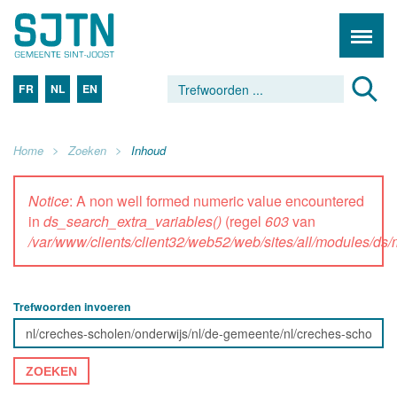
FR
NL
EN
Home
Zoeken
Inhoud
Notice
: A non well formed numeric value encountered
in
ds_search_extra_variables()
(regel
603
van
/var/www/clients/client32/web52/web/sites/all/modules/d
Trefwoorden invoeren
ZOEKEN