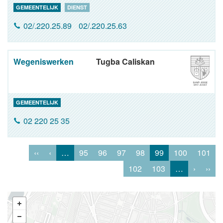
GEMEENTELIJK
DIENST
02/.220.25.89
02/.220.25.63
Wegeniswerken
Tugba Caliskan
GEMEENTELIJK
02 220 25 35
‹‹
‹
…
95
96
97
98
99
100
101
102
103
…
›
››