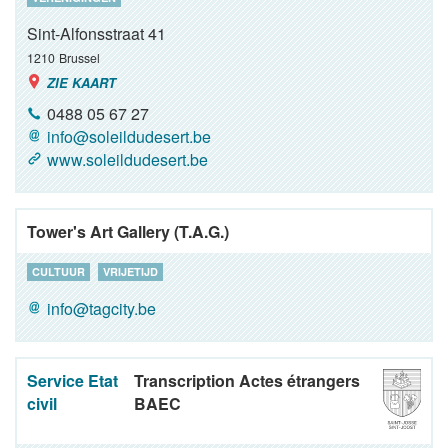
Sint-Alfonsstraat 41
1210
Brussel
ZIE KAART
0488 05 67 27
info@soleildudesert.be
www.soleildudesert.be
Tower's Art Gallery (T.A.G.)
CULTUUR
VRIJETIJD
info@tagcity.be
Service Etat
Transcription Actes étrangers
civil
BAEC