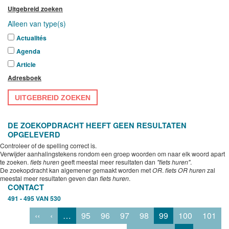
Uitgebreid zoeken
Alleen van type(s)
Actualités
Agenda
Article
Adresboek
UITGEBREID ZOEKEN
DE ZOEKOPDRACHT HEEFT GEEN RESULTATEN
OPGELEVERD
Controleer of de spelling correct is.
Verwijder aanhalingstekens rondom een groep woorden om naar elk woord apart
te zoeken.
fiets huren
geeft meestal meer resultaten dan
"fiets huren"
.
De zoekopdracht kan algemener gemaakt worden met
OR
.
fiets OR huren
zal
meestal meer resultaten geven dan
fiets huren
.
CONTACT
491 - 495 VAN 530
‹‹
‹
…
95
96
97
98
99
100
101