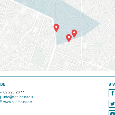
ODE
STA
02 220 26 11
info@sjtn.brussels
www.sjtn.brussels