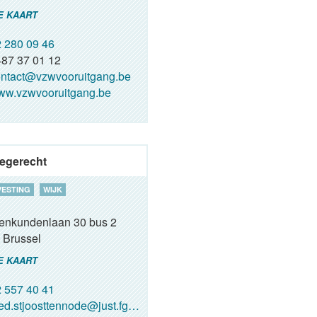
E KAART
 280 09 46
87 37 01 12
ntact@vzwvooruitgang.be
w.vzwvooruitgang.be
egerecht
VESTING
WIJK
renkundenlaan 30 bus 2
Brussel
E KAART
 557 40 41
ed.stjoosttennode@just.fgov.be