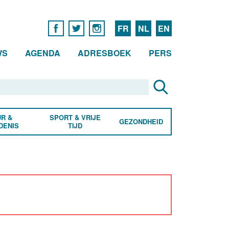
FR
NL
EN
WS
AGENDA
ADRESBOEK
PERS
R &
SPORT & VRIJE
GEZONDHEID
DENIS
TIJD