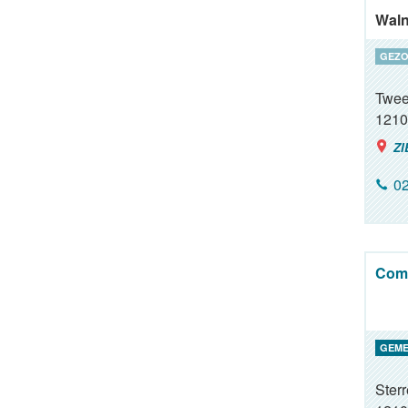
Waln
GEZO
Twee
1210
ZI
02
Comm
GEME
Ster