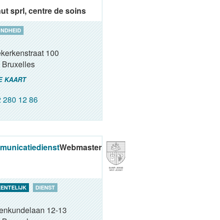
ut sprl, centre de soins
NDHEID
kerkenstraat 100
Bruxelles
E KAART
 280 12 86
unicatiedienst
Webmaster
ENTELIJK
DIENST
renkundelaan 12-13