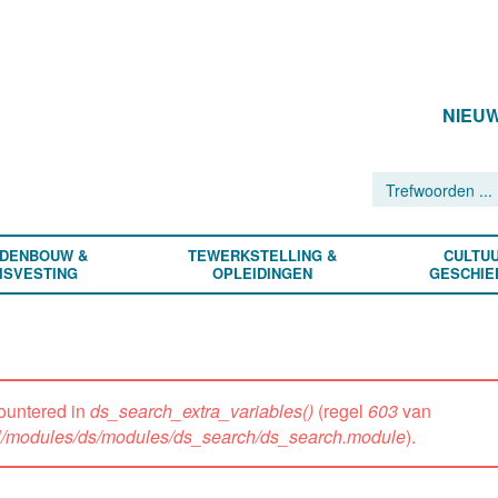
NIEU
DENBOUW &
TEWERKSTELLING &
CULTUU
ISVESTING
OPLEIDINGEN
GESCHIE
ountered in
ds_search_extra_variables()
(regel
603
van
all/modules/ds/modules/ds_search/ds_search.module
).