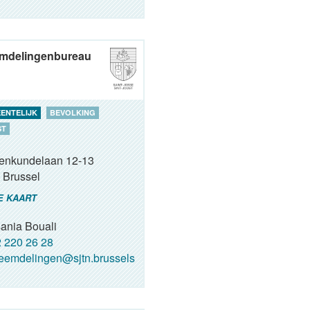
mdelingenbureau
ENTELIJK
BEVOLKING
ST
renkundelaan 12-13
Brussel
E KAART
ania Bouali
 220 26 28
eemdelingen@sjtn.brussels