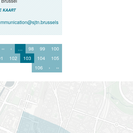
Brussel
E KAART
mmunication@sjtn.brussels
‹‹
‹
…
98
99
100
01
102
103
104
105
106
›
››