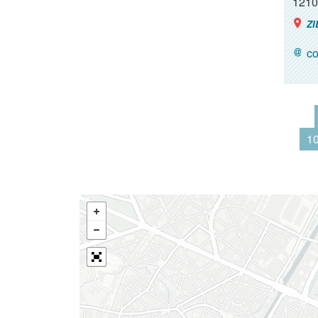
1210
ZI
co
1