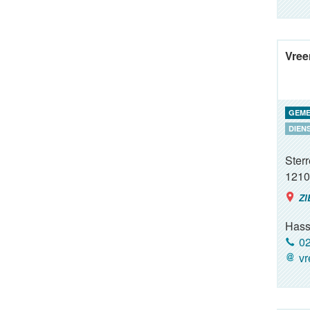
Vree
GEME
DIEN
Ster
1210
ZI
Hass
02
vr