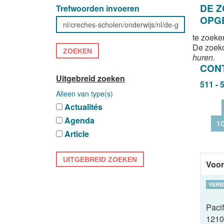
DE 
Trefwoorden invoeren
OPG
te zoeke
De zoek
ZOEKEN
huren
.
CON
Uitgebreid zoeken
511 - 
Alleen van type(s)
Actualités
Agenda
1
Article
UITGEBREID ZOEKEN
Voor
VERE
Pacif
1210