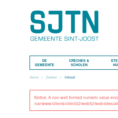
DE
CRÈCHES &
STE
GEMEENTE
SCHOLEN
HU
Home
Zoeken
Inhoud
Notice
: A non well formed numeric value enc
/var/www/clients/client32/web52/web/sites/