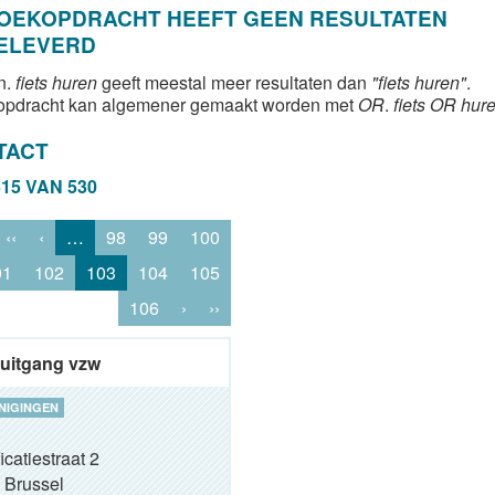
ZOEKOPDRACHT HEEFT GEEN RESULTATEN
ELEVERD
n.
fiets huren
geeft meestal meer resultaten dan
"fiets huren"
.
opdracht kan algemener gemaakt worden met
OR
.
fiets OR hur
TACT
515 VAN 530
‹‹
‹
…
98
99
100
01
102
103
104
105
106
›
››
uitgang vzw
NIGINGEN
icatiestraat 2
Brussel