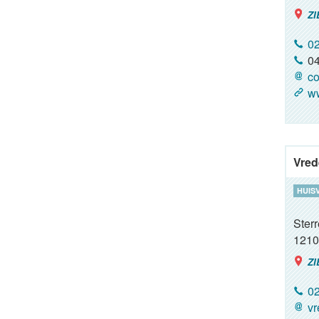
ZI
02
04
co
ww
Vred
HUIS
Ster
1210
ZI
02
vr