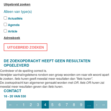
Uitgebreid zoeken
Alleen van type(s)
Actualités
Agenda
Article
Adresboek
UITGEBREID ZOEKEN
DE ZOEKOPDRACHT HEEFT GEEN RESULTATEN
OPGELEVERD
Controleer of de spelling correct is.
Verwijder aanhalingstekens rondom een groep woorden om naar elk woord apart
te zoeken.
fiets huren
geeft meestal meer resultaten dan
"fiets huren"
.
De zoekopdracht kan algemener gemaakt worden met
OR
.
fiets OR huren
zal
meestal meer resultaten geven dan
fiets huren
.
CONTACT
16 - 20 VAN 530
‹‹
‹
1
2
3
4
5
6
7
8
9
…
›
››