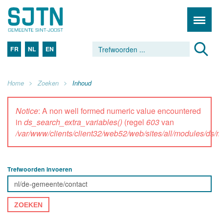
FR
NL
EN
Home
Zoeken
Inhoud
Notice
: A non well formed numeric value encountered
in
ds_search_extra_variables()
(regel
603
van
/var/www/clients/client32/web52/web/sites/all/modules/d
Trefwoorden invoeren
ZOEKEN