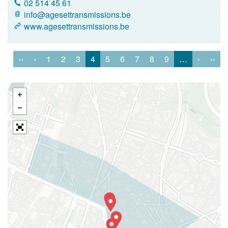
02 514 45 61
info@agesettransmissions.be
www.agesettransmissions.be
‹‹
‹
1
2
3
4
5
6
7
8
9
…
›
››