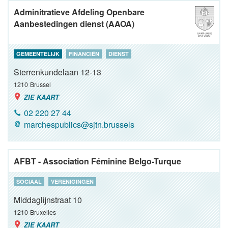
Adminitratieve Afdeling Openbare
Aanbestedingen dienst (AAOA)
GEMEENTELIJK
FINANCIËN
DIENST
Sterrenkundelaan 12-13
1210
Brussel
ZIE KAART
02 220 27 44
marchespublics@sjtn.brussels
AFBT - Association Féminine Belgo-Turque
SOCIAAL
VERENIGINGEN
Middaglijnstraat 10
1210
Bruxelles
ZIE KAART