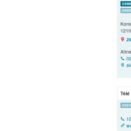
GEME
DIEN
Koni
1210
ZI
Alin
02
al
Télé
GEZO
1
ww