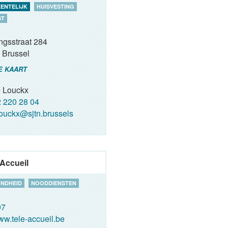
ENTELIJK
HUISVESTING
ST
ngsstraat 284
Brussel
E KAART
e Louckx
 220 28 04
ouckx@sjtn.brussels
 Accueil
NDHEID
NOODDIENSTEN
07
w.tele-accueil.be