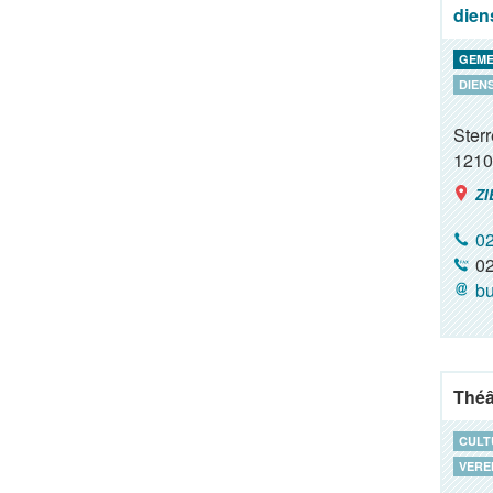
dien
GEME
DIEN
Ster
1210
ZI
02
02
bu
Théâ
CULT
VERE