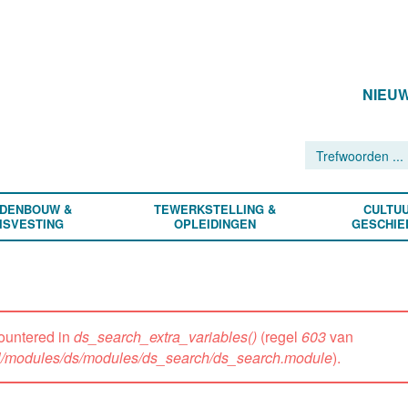
NIEU
DENBOUW &
TEWERKSTELLING &
CULTUU
ISVESTING
OPLEIDINGEN
GESCHIE
ountered in
ds_search_extra_variables()
(regel
603
van
all/modules/ds/modules/ds_search/ds_search.module
).