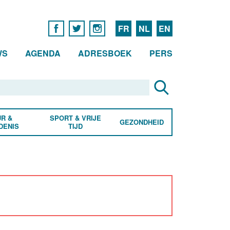
FR
NL
EN
WS
AGENDA
ADRESBOEK
PERS
R &
SPORT & VRIJE
GEZONDHEID
DENIS
TIJD