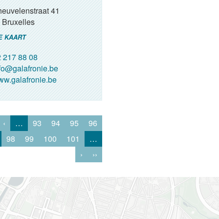
heuvelenstraat 41
Bruxelles
E KAART
 217 88 08
fo@galafronie.be
w.galafronie.be
‹
…
93
94
95
96
98
99
100
101
…
›
››