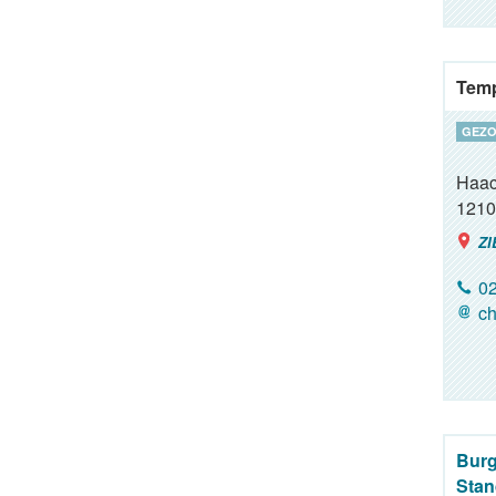
Temp
GEZO
Haac
1210
ZI
02
ch
Burg
Stan