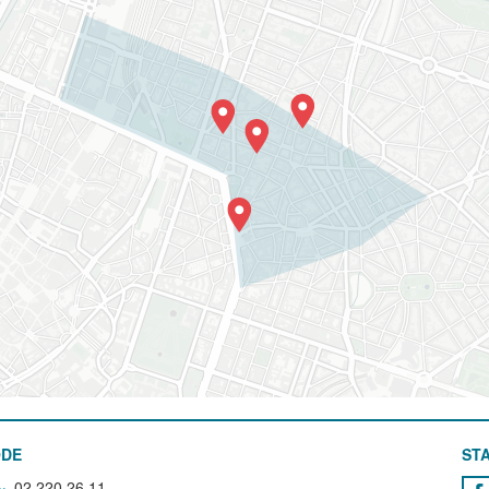
ODE
STA
02 220 26 11