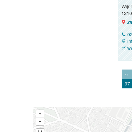
Wijn
1210
ZI
02
in
ww
‹‹
97