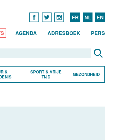
FR
NL
EN
WS
AGENDA
ADRESBOEK
PERS
R &
SPORT & VRIJE
GEZONDHEID
DENIS
TIJD