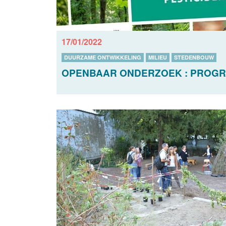
17/01/2022
DUURZAME ONTWIKKELING
MILIEU
STEDENBOUW
OPENBAAR ONDERZOEK : PROGRA