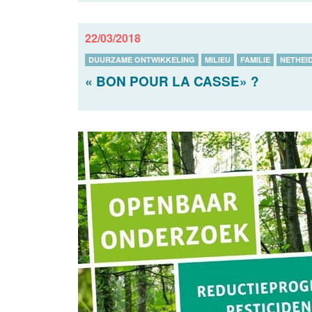
22/03/2018
DUURZAME ONTWIKKELING
MILIEU
FAMILIE
NETHEI
« BON POUR LA CASSE» ?