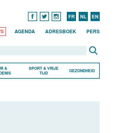
FR
NL
EN
WS
AGENDA
ADRESBOEK
PERS
R &
SPORT & VRIJE
GEZONDHEID
DENIS
TIJD