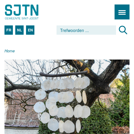
FR
NL
EN
Home