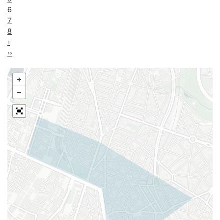
6
7
8
›
››