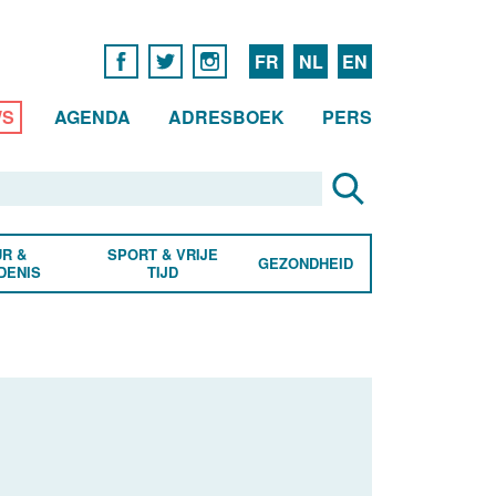
FR
NL
EN
WS
AGENDA
ADRESBOEK
PERS
R &
SPORT & VRIJE
GEZONDHEID
DENIS
TIJD