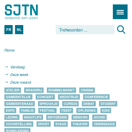
FR
NL
Home
Vandaag
Deze week
Deze maand
ATELIER
BRADERIJ
ROMMELMARKT
CINEMA
GEMEENTELIJK
CONCERT
WEDSTRIJD
CONFERENCIE
GEMEENTERAAD
SPROOKJE
CURSUS
DEBAT
STUDENT
EXPO
FAMILIE
FESTIVAL
FEEST
OPLEIDING
KIDS
LEZING
NIGHTLIFE
INFOSESSIE
SENIORS
AVOND
VOORSTELLING
SPORT
STAGE
THEATER
VERNISSAGE
RONDLEIDING